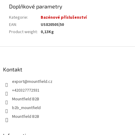
Doplňkové parametry
Kategorie
:
Bazénové příslušenství
EAN
:
US82050S|50
Product weight
:
0,13Kg
Z
á
p
a
Kontakt
t
export
@
mountfield.cz
í
+420327772931
Mountfield B2B
b2b_mountfield
Mountfield B2B