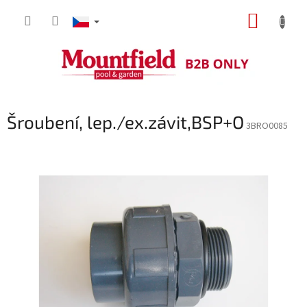
Přejít
NÁKUP
na
obsah
KOŠÍK
Šroubení, lep./ex.závit,BSP+O
3BRO0085