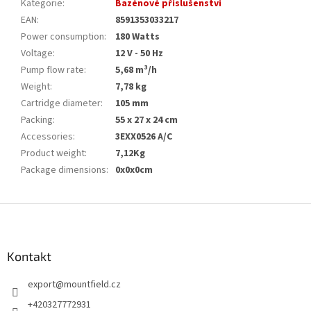
Kategorie
:
Bazénové příslušenství
EAN
:
8591353033217
Power consumption
:
180 Watts
Voltage
:
12 V - 50 Hz
Pump flow rate
:
5,68 m³/h
Weight
:
7,78 kg
Cartridge diameter
:
105 mm
Packing
:
55 x 27 x 24 cm
Accessories
:
3EXX0526 A/C
Product weight
:
7,12Kg
Package dimensions
:
0x0x0cm
Z
á
p
a
Kontakt
t
export
@
mountfield.cz
í
+420327772931