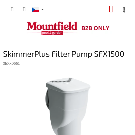
Přejít
NÁKUP
na
obsah
KOŠÍK
SkimmerPlus Filter Pump SFX1500
3EXX0661