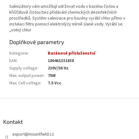
Salinizátory vám umožňují udržovat vodu v bazénu čistou a
křišťálově čistou bez přidávání chemických dezinfekčních
prostředků. Systém salinizace pro bazény vyrábí chlor přímo v
instalaci filtru pomocí elektrolýzy mírně slané vody. Vyrábí se
„volný chlor
Doplňkové parametry
Kategorie
:
Bazénové příslušenství
EAN
:
180461331838
Supply voltage
:
230V/50 Hz
Max. output power
:
75W
Max. Cell voltage
:
7.5 Vcc
Z
á
p
a
Kontakt
t
export
@
mountfield.cz
í