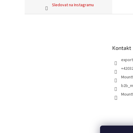
Sledovat na Instagramu
Z
á
p
a
t
Kontakt
í
export
+4203
Mountf
b2b_m
Mountf