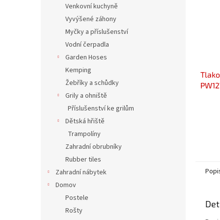
Venkovní kuchyně
Vyvýšené záhony
Myčky a příslušenství
Vodní čerpadla
Garden Hoses
Kemping
Tlak
Žebříky a schůdky
PW12
Grily a ohniště
Příslušenství ke grilům
Dětská hřiště
Trampolíny
Zahradní obrubníky
Rubber tiles
Popi
Zahradní nábytek
Domov
Postele
Det
Rošty