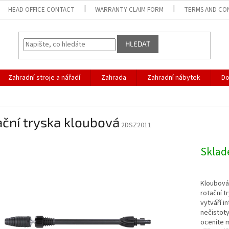
HEAD OFFICE CONTACT
WARRANTY CLAIM FORM
TERMS AND CO
HLEDAT
Zahradní stroje a nářadí
Zahrada
Zahradní nábytek
D
ční tryska kloubová
2DSZ2011
Skla
Kloubová 
rotační t
vytváří i
nečistoty
oceníte m