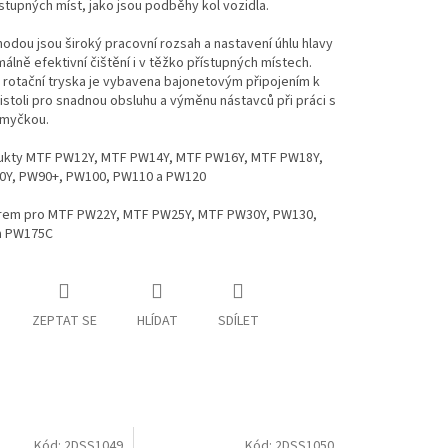
stupných míst, jako jsou podběhy kol vozidla.
hodou jsou široký pracovní rozsah a nastavení úhlu hlavy
álně efektivní čištění i v těžko přístupných místech.
rotační tryska je vybavena bajonetovým připojením k
istoli pro snadnou obsluhu a výměnu nástavců při práci s
 myčkou.
ukty MTF PW12Y, MTF PW14Y, MTF PW16Y, MTF PW18Y,
Y, PW90+, PW100, PW110 a PW120
rem pro MTF PW22Y, MTF PW25Y, MTF PW30Y, PW130,
a PW175C
ZEPTAT SE
HLÍDAT
SDÍLET
Kód:
2DSS1049
Kód:
2DSS1050