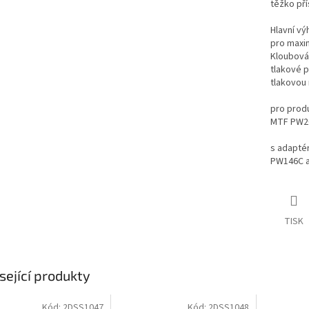
těžko pří
Hlavní vý
pro maxim
Kloubová 
tlakové p
tlakovou
pro prod
MTF PW20
s adapté
PW146C 
TISK
sející produkty
Kód:
2DSS1047
Kód:
2DSS1048