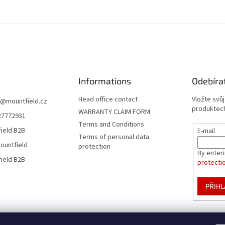
Informations
Odebíra
Head office contact
Vložte svů
@
mountfield.cz
produktech
WARRANTY CLAIM FORM
27772931
Terms and Conditions
ield B2B
E-mail
Terms of personal data
ountfield
protection
By enter
ield B2B
protecti
PŘIHL