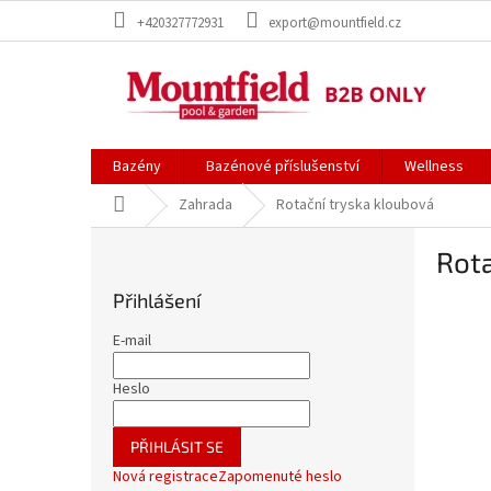
Přejít
+420327772931
export@mountfield.cz
na
obsah
Bazény
Bazénové příslušenství
Wellness
Domů
Zahrada
Rotační tryska kloubová
P
Rota
o
s
Přihlášení
t
r
E-mail
a
n
Heslo
n
í
PŘIHLÁSIT SE
p
Nová registrace
Zapomenuté heslo
a