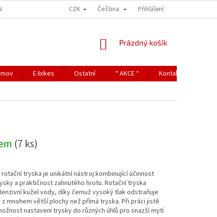
CZK
Čeština
NDITIONS
TERMS OF PERSONAL DATA PROTECTION
Přihlášení
NÁKUPNÍ
Prázdný košík
KOŠÍK
omov
E-bikes
Ostatní
* AKCE *
Kontakty
dem
(7 ks)
rotační tryska je unikátní nástroj kombinující účinnost
rysky a praktičnost zahnutého hrotu. Rotační tryska
ntenzivní kužel vody, díky čemuž vysoký tlak odstraňuje
 z mnohem větší plochy než přímá tryska. Při práci jistě
ožnost nastavení trysky do různých úhlů pro snazší mytí