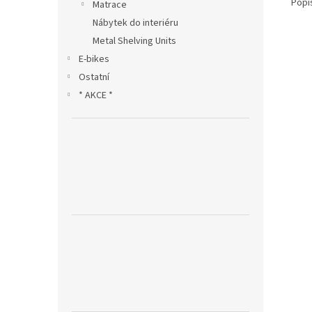
Popi
Matrace
Nábytek do interiéru
Metal Shelving Units
E-bikes
Ostatní
* AKCE *