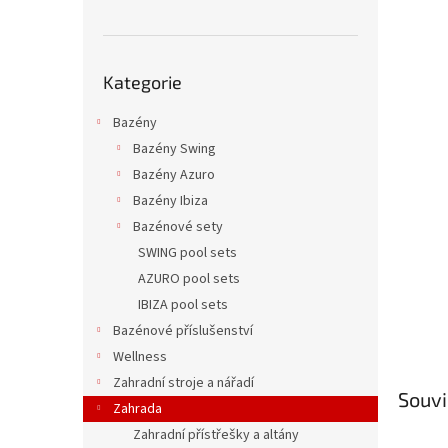
n
e
l
Přeskočit
Kategorie
kategorie
Bazény
Bazény Swing
Bazény Azuro
Bazény Ibiza
Bazénové sety
SWING pool sets
AZURO pool sets
IBIZA pool sets
Bazénové příslušenství
Wellness
Zahradní stroje a nářadí
Souvi
Zahrada
Zahradní přístřešky a altány