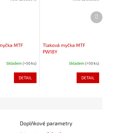
Další
produkt
 myčka MTF
Tlaková myčka MTF
PW18Y
Skladem
(>50 ks)
Skladem
(>50 ks)
DETAIL
DETAIL
Doplňkové parametry