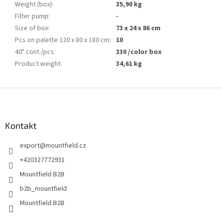
Weight (box)
:
35,90 kg
Filter pump
:
-
Size of box
:
73 x 24 x 86 cm
Pcs on palette 120 x 80 x 180 cm
:
10
40" cont./pcs
:
330 /color box
Product weight
:
34,61 kg
Z
á
p
a
Kontakt
t
export
@
mountfield.cz
í
+420327772931
Mountfield B2B
b2b_mountfield
Mountfield B2B