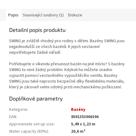
Popis
Související soubory (1)
Diskuze
Detailní popis produktu
SWING je zvláště vhodný pro rodiny s dětmi. Bazény SWING jsou
nejjednodušší ze všech bazénů. K jejich sestavení
nepotřebujete žádné nářadí.
Potřebujete o víkendu přesunout bazén na jiné místo? S bazény
SWING to není žádný problém. Kdykoli ho můžete snadno
vypustit pomocí vestavěného vypouštěcího ventilu. Bazény
SWING jsou také naprosto bezpečné díky flexibilnímu materiálu,
který je zároveň velmi odolný proti mechanickému poškození.
Doplňkové parametry
Kategorie
:
Bazény
EAN
:
8591353006396
Approximate set-up size
:
5,49 x 1,22 m
Water capacity (80%)
:
20,6 m³