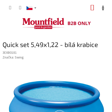
Přejít
NÁKUP
na
obsah
KOŠÍK
Quick set 5,49x1,22 - bílá krabice
3EXB0181
Značka:
Swing