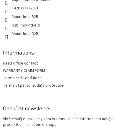
í
+420327772931
Mountfield B2B
b2b_mountfield
Mountfield B2B
Informations
Head office contact
WARRANTY CLAIM FORM
Terms and Conditions
Terms of personal data protection
Odebírat newsletter
Vložte svůj e-mail a my vám budeme zasílat informace o nových
produktech na našem e-shopu.