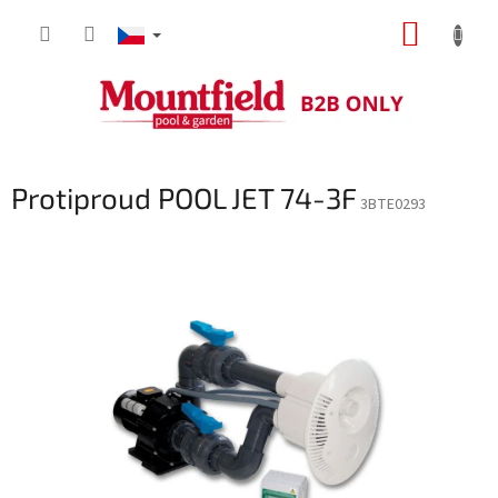
Přejít
NÁKUP
na
obsah
KOŠÍK
Protiproud POOL JET 74-3F
3BTE0293