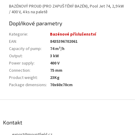
BAZÉNOVÝ PROUD (PRO ZAPUŠTĚNÝ BAZÉN), Pool Jet 74, 2,9 kW
/ 400 V, 4 ks na paletě
Doplňkové parametry
Kategorie
:
Bazénové příslušenství
EAN
:
8435396702061
Capacity of pump
:
74 m³/h
Output
:
3 kW
Power supply
:
400 V
Connection
:
75 mm
Product weight
:
23Kg
Package dimensions
:
70x60x70cm
Z
á
p
a
Kontakt
t
export
@
mountfield.cz