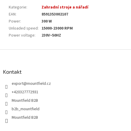
Kategorie
:
Zahradní stroje a nářadí
EAN
:
8591353002107
Power
:
300 W
Unloaded speed
:
15000-23000 RPM
Power voltage
:
230V~50HZ
Z
á
p
a
Kontakt
t
export
@
mountfield.cz
í
+420327772931
Mountfield B2B
b2b_mountfield
Mountfield B2B