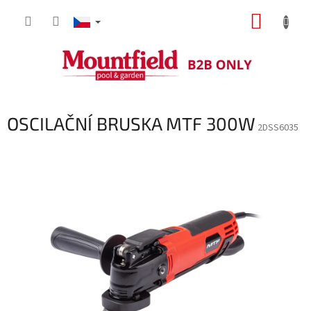
Přejít
NÁKUP
na
obsah
KOŠÍK
OSCILAČNÍ BRUSKA MTF 300W
2DSS6035