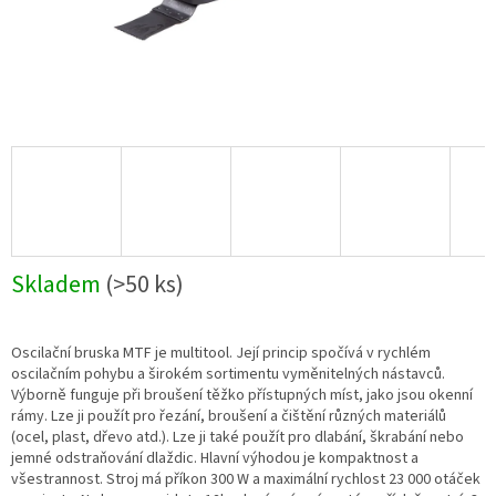
Skladem
(>50 ks)
Oscilační bruska MTF je multitool. Její princip spočívá v rychlém
oscilačním pohybu a širokém sortimentu vyměnitelných nástavců.
Výborně funguje při broušení těžko přístupných míst, jako jsou okenní
rámy. Lze ji použít pro řezání, broušení a čištění různých materiálů
(ocel, plast, dřevo atd.). Lze ji také použít pro dlabání, škrabání nebo
jemné odstraňování dlaždic. Hlavní výhodou je kompaktnost a
všestrannost. Stroj má příkon 300 W a maximální rychlost 23 000 otáček