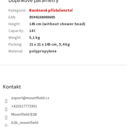
Doplňkové parametry
Kategorie
:
Bazénové příslušenství
EAN
:
8594168080605
Height
:
145 cm (without shower head)
Capacity
:
14 l
Weight
:
5,1 kg
Packing
:
21 x 21 x 145 cm, 5,4 kg
Material
:
polypropylene
Z
á
p
a
Kontakt
t
export
@
mountfield.cz
í
+420327772931
Mountfield B2B
b2b_mountfield