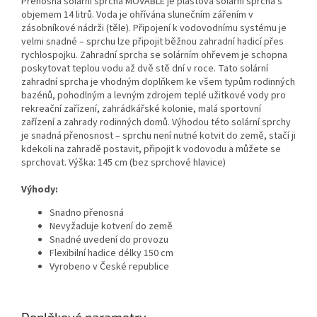
Přenosná solární sprcha MOVABLE je plastová solární sprcha s
objemem 14 litrů. Voda je ohřívána slunečním zářením v
zásobníkové nádrži (těle). Připojení k vodovodnímu systému je
velmi snadné – sprchu lze připojit běžnou zahradní hadicí přes
rychlospojku. Zahradní sprcha se solárním ohřevem je schopna
poskytovat teplou vodu až dvě stě dní v roce. Tato solární
zahradní sprcha je vhodným doplňkem ke všem typům rodinných
bazénů, pohodlným a levným zdrojem teplé užitkové vody pro
rekreační zařízení, zahrádkářské kolonie, malá sportovní
zařízení a zahrady rodinných domů. Výhodou této solární sprchy
je snadná přenosnost – sprchu není nutné kotvit do země, stačí ji
kdekoli na zahradě postavit, připojit k vodovodu a můžete se
sprchovat. Výška: 145 cm (bez sprchové hlavice)
Výhody:
Snadno přenosná
Nevyžaduje kotvení do země
Snadné uvedení do provozu
Flexibilní hadice délky 150 cm
Vyrobeno v České republice