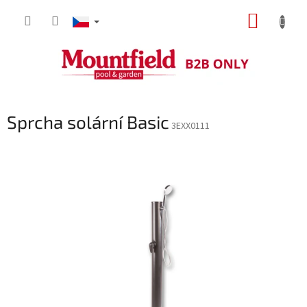
Přejít
NÁKUP
na
obsah
KOŠÍK
Sprcha solární Basic
3EXX0111