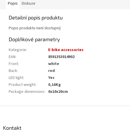
Popis
Diskuze
Detailní popis produktu
Popis produktu není dostupný
Doplňkové parametry
Kategorie
:
E-bike accessories
EAN
:
8591353014902
Front
:
white
Back
:
red
LED light
:
Yes
Product weight
:
0,16Kg
Package dimensions
:
0x10x20cm
Z
á
p
a
Kontakt