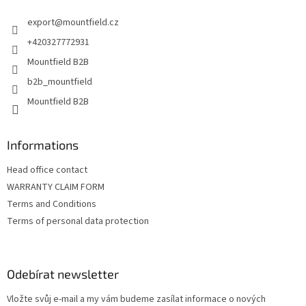
t
export
@
mountfield.cz
í
+420327772931
Mountfield B2B
b2b_mountfield
Mountfield B2B
Informations
Head office contact
WARRANTY CLAIM FORM
Terms and Conditions
Terms of personal data protection
Odebírat newsletter
Vložte svůj e-mail a my vám budeme zasílat informace o nových