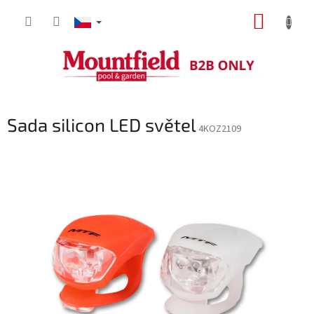
Přejít
NÁKUP
na
obsah
KOŠÍK
Sada silicon LED světel
4KOZ2109