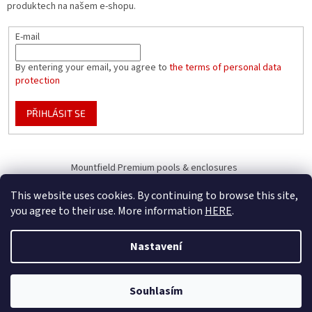
produktech na našem e-shopu.
E-mail
By entering your email, you agree to
the terms of personal data
protection
PŘIHLÁSIT SE
Mountfield Premium pools & enclosures
Pool enclosure configurator
This website uses cookies. By continuing to browse this site,
you agree to their use. More information
HERE
.
Nastavení
Vytvořil Shoptet
B2B Only - register your company to receive full benefits (of becoming
Souhlasím
Copyright 2026
Mountfield
. Všechna práva vyhrazena.
our business partner)