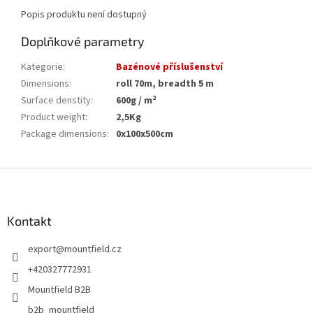
Popis produktu není dostupný
Doplňkové parametry
Kategorie
:
Bazénové příslušenství
Dimensions
:
roll 70m, breadth 5 m
Surface denstity
:
600g / m²
Product weight
:
2,5Kg
Package dimensions
:
0x100x500cm
Z
á
p
a
Kontakt
t
export
@
mountfield.cz
í
+420327772931
Mountfield B2B
b2b_mountfield