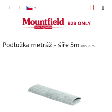
Přejít
NÁKUP
na
obsah
KOŠÍK
Podložka metráž - šíře 5m
3BPZ0025