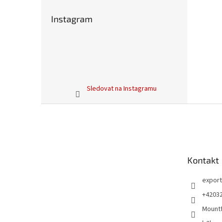
Instagram
Sledovat na Instagramu
Z
á
p
a
t
Kontakt
í
export
+4203
Mountf