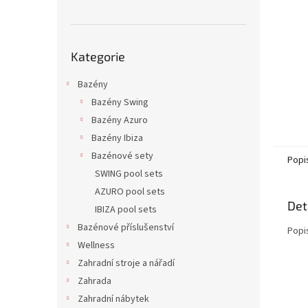
n
e
l
Přeskočit
Kategorie
kategorie
Bazény
Bazény Swing
Bazény Azuro
Bazény Ibiza
Bazénové sety
Popi
SWING pool sets
AZURO pool sets
Det
IBIZA pool sets
Bazénové příslušenství
Popi
Wellness
Zahradní stroje a nářadí
Zahrada
Zahradní nábytek