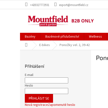
Přejít
+420327772931
export@mountfield.cz
na
obsah
Bazény
Bazénové příslušenství
Wellness
Domů
E-bikes
Ponožky vel. 2, 39-42
P
Pono
o
s
Přihlášení
t
r
E-mail
a
n
Heslo
n
í
PŘIHLÁSIT SE
p
Nová registrace
Zapomenuté heslo
a