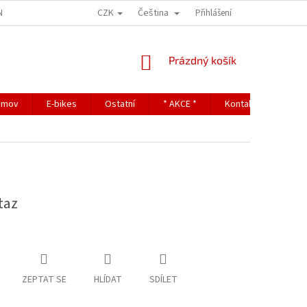
CZK
Čeština
NDITIONS
TERMS OF PERSONAL DATA PROTECTION
Přihlášení
NÁKUPNÍ
Prázdný košík
KOŠÍK
omov
E-bikes
Ostatní
* AKCE *
Kontakty
taz
ZEPTAT SE
HLÍDAT
SDÍLET