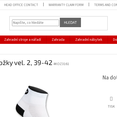
HEAD OFFICE CONTACT
WARRANTY CLAIM FORM
TERMS AND CO
HLEDAT
Zahradní stroje a nářadí
Zahrada
Zahradní nábytek
D
žky vel. 2, 39-42
4KOZ3161
Na do
TISK