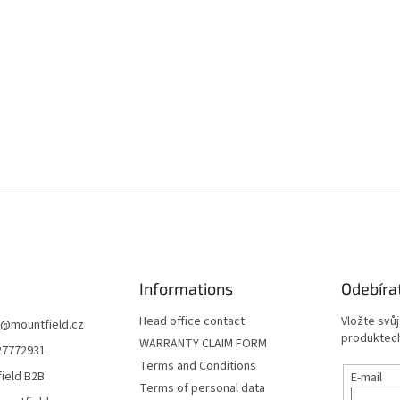
Informations
Odebíra
Head office contact
Vložte svů
@
mountfield.cz
produktech
WARRANTY CLAIM FORM
27772931
Terms and Conditions
ield B2B
E-mail
Terms of personal data