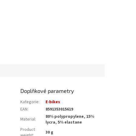
Doplňkové parametry
Kategorie
:
E-bikes
EAN
:
8591353015619
80% polypropylene, 15%
Material
:
lycra, 5% elastane
Product
30 g
weight
: