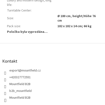
Luxury and modern design, long
life
:
Turntable Center
:
Ø 180 cm, height/Höhe 76
Size
:
cm
Pack size
:
182 x 182 x 14 cm; 66 kg
Položka byla vyprodána…
Z
á
p
a
Kontakt
t
export
@
mountfield.cz
í
+420327772931
Mountfield B2B
b2b_mountfield
Mountfield B2B