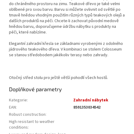
do chráněného prostoru na zimu. Teakové dřevo je také velmi
oblíbené pro svou barvu. Barvu si můžete ovlivnit od světlé po
tmavě hnědou vhodným použitím různých typů teakových olejů a
dalších produktů na péči. Chcete-li zachovat původní medově
hnědou barvu, doporučujeme údržbu nábytku s produkty na
péči, které nabízíme.
Elegantní zahradní křesla se základnami vyrobenými z odolného
jádrového teakového dřeva. V kombinaci se stolem Colosseum
se stanou středobodem jakékoliv terasy nebo zahrady.
Otočný střed stolu pro ještě větší pohodlí všech hostů.
Doplňkové parametry
Kategorie
:
Zahradní nábytek
EAN
:
8591353034542
Robust construction
:
High resistant to weather
conditions
: