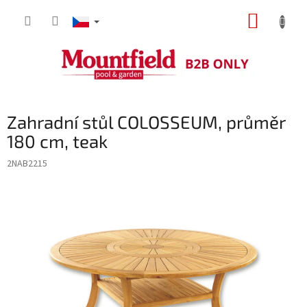
Přejít
NÁKUP
na
obsah
KOŠÍK
Zahradní stůl COLOSSEUM, průměr
180 cm, teak
2NAB2215