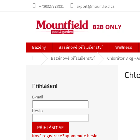
Přejít
+420327772931
export@mountfield.cz
na
obsah
Bazény
Bazénové příslušenství
Wellness
Domů
Bazénové příslušenství
Chlorátor 3 kg - A
P
Chlo
o
s
Přihlášení
t
r
E-mail
a
n
Heslo
n
í
PŘIHLÁSIT SE
p
Nová registrace
Zapomenuté heslo
a