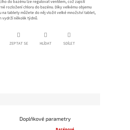
cího do bazénu lze regulovat ventilem, což zajistí
né rozložení chloru do bazénu. Díky velkému objemu
 na tablety můžete do něj vložit velké množství tablet,
 vydrží několik týdnů.
ZEPTAT SE
HLÍDAT
SDÍLET
Doplňkové parametry
Bazénové