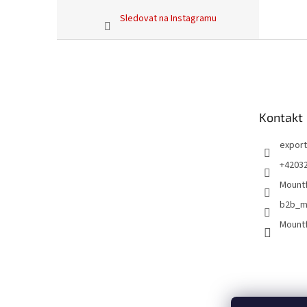
Sledovat na Instagramu
Z
á
p
a
t
Kontakt
í
export
+4203
Mountf
b2b_m
Mountf