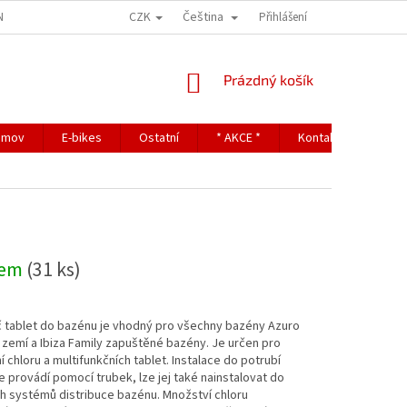
CZK
Čeština
NDITIONS
TERMS OF PERSONAL DATA PROTECTION
Přihlášení
NÁKUPNÍ
Prázdný košík
KOŠÍK
omov
E-bikes
Ostatní
* AKCE *
Kontakty
dem
(31 ks)
 tablet do bazénu je vhodný pro všechny bazény Azuro
 zemí a Ibiza Family zapuštěné bazény. Je určen pro
 chloru a multifunkčních tablet. Instalace do potrubí
 provádí pomocí trubek, lze jej také nainstalovat do
ch systémů distribuce bazénu. Množství chloru