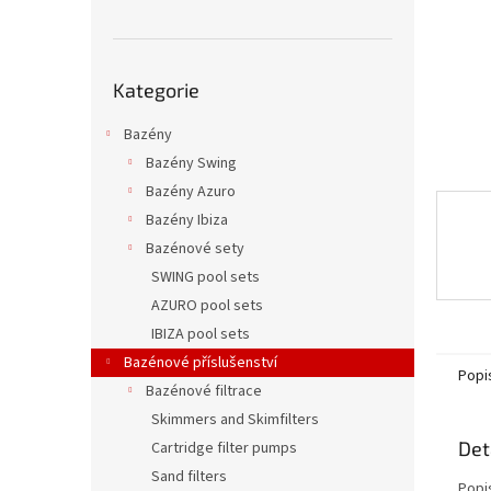
n
e
l
Přeskočit
Kategorie
kategorie
Bazény
Bazény Swing
Bazény Azuro
Bazény Ibiza
Bazénové sety
SWING pool sets
AZURO pool sets
IBIZA pool sets
Bazénové příslušenství
Popi
Bazénové filtrace
Skimmers and Skimfilters
Det
Cartridge filter pumps
Sand filters
Popi