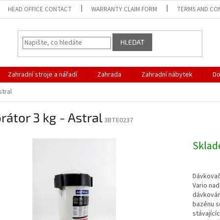
HEAD OFFICE CONTACT
WARRANTY CLAIM FORM
TERMS AND CO
HLEDAT
Zahradní stroje a nářadí
Zahrada
Zahradní nábytek
D
stral
rátor 3 kg - Astral
3BTE0237
Skla
Dávkovač
Vario nad
dávkování
bazénu se
stávající