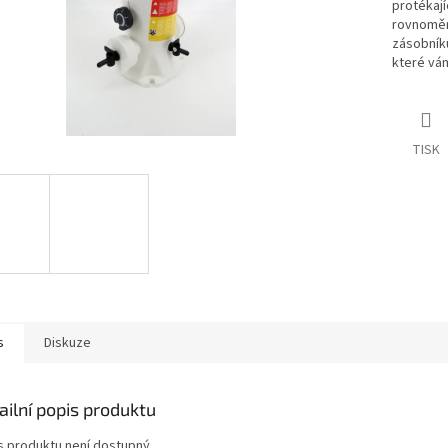
protékají
rovnoměr
zásobníku
které vám
TISK
s
Diskuze
ailní popis produktu
s produktu není dostupný