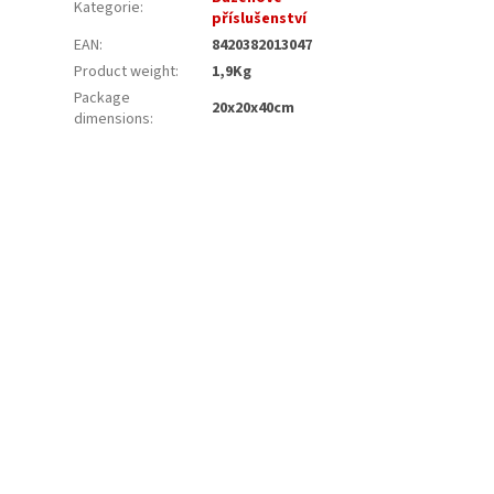
Kategorie
:
příslušenství
EAN
:
8420382013047
Product weight
:
1,9Kg
Package
20x20x40cm
dimensions
: