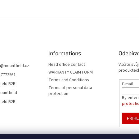
Informations
Odebíra
Head office contact
Vložte svů
@
mountfield.cz
produktech
WARRANTY CLAIM FORM
27772931
Terms and Conditions
ield B2B
E-mail
Terms of personal data
ountfield
protection
By enter
ield B2B
protecti
PŘIHL