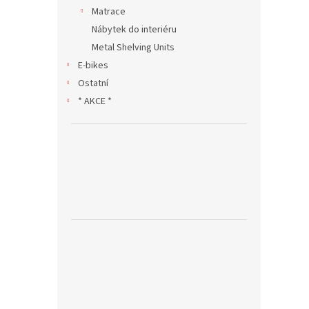
Matrace
Nábytek do interiéru
Metal Shelving Units
E-bikes
Ostatní
* AKCE *