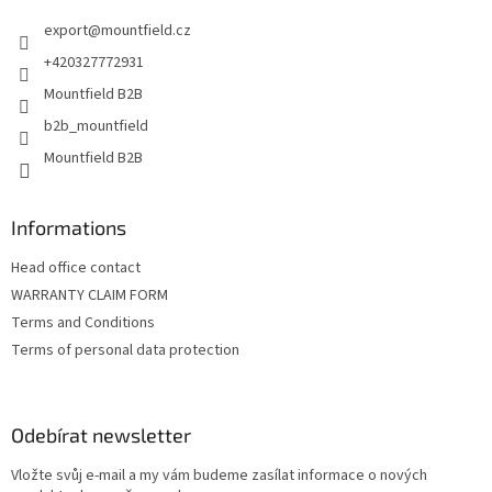
t
export
@
mountfield.cz
í
+420327772931
Mountfield B2B
b2b_mountfield
Mountfield B2B
Informations
Head office contact
WARRANTY CLAIM FORM
Terms and Conditions
Terms of personal data protection
Odebírat newsletter
Vložte svůj e-mail a my vám budeme zasílat informace o nových