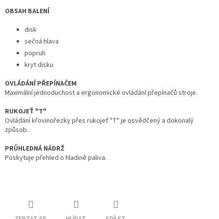
OBSAH BALENÍ
disk
sečná hlava
popruh
kryt disku
OVLÁDÁNÍ PŘEPÍNAČEM
Maximální jednoduchost a ergonomické ovládání přepínačů stroje.
RUKOJEŤ "T"
Ovládání křovinořezky přes rukojeť "T" je osvědčený a dokonalý
způsob.
PRŮHLEDNÁ NÁDRŽ
Poskytuje přehled o hladině paliva.