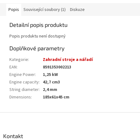
Popis
Související soubory (1)
Diskuze
Detailní popis produktu
Popis produktu není dostupný
Doplňkové parametry
Kategorie
:
Zahradní stroje a nářadí
EAN
:
8591353002213
Engine Power
:
1,25 kW
Engine capacity
:
42,7 cm3
String diameter
:
2,4 mm
Dimensions
:
185x61x45 cm
Z
á
p
a
Kontakt