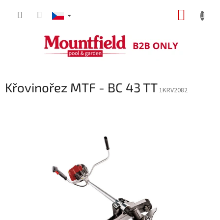
Přejít
NÁKUP
na
obsah
KOŠÍK
Křovinořez MTF - BC 43 TT
1KRV2082