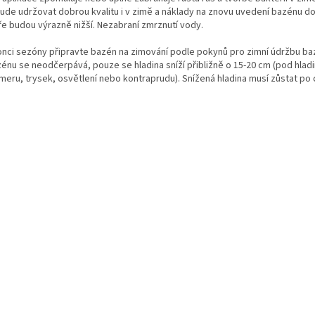
bude udržovat dobrou kvalitu i v zimě a náklady na znovu uvedení bazénu d
aře budou výrazně nižší. Nezabraní zmrznutí vody.
onci sezóny připravte bazén na zimování podle pokynů pro zimní údržbu ba
zénu se neodčerpává, pouze se hladina sníží přibližně o 15-20 cm (pod hlad
meru, trysek, osvětlení nebo kontraprudu). Snížená hladina musí zůstat po
.