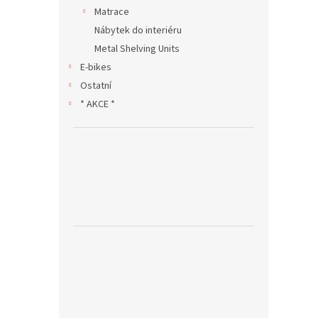
Matrace
Nábytek do interiéru
Metal Shelving Units
E-bikes
Ostatní
* AKCE *