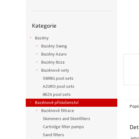
n
e
l
Přeskočit
Kategorie
kategorie
Bazény
Bazény Swing
Bazény Azuro
Bazény Ibiza
Bazénové sety
SWING pool sets
AZURO pool sets
IBIZA pool sets
Bazénové příslušenství
Popi
Bazénové filtrace
Skimmers and Skimfilters
Det
Cartridge filter pumps
Sand filters
Jeho