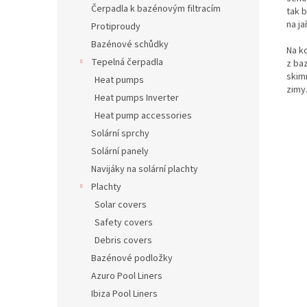
Čerpadla k bazénovým filtracím
tak 
na j
Protiproudy
Bazénové schůdky
Na k
Tepelná čerpadla
z ba
skim
Heat pumps
zimy
Heat pumps Inverter
Heat pump accessories
Solární sprchy
Solární panely
Navijáky na solární plachty
Plachty
Solar covers
Safety covers
Debris covers
Bazénové podložky
Azuro Pool Liners
Ibiza Pool Liners