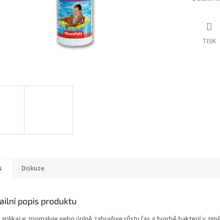
TISK
s
Diskuze
ailní popis produktu
 aplikace zpomaluje nebo úplně zabraňuje růstu řas a tvorbě bakterií v zimě