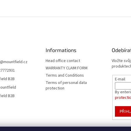
Informations
Odebíra
Head office contact
Vložte svů
@
mountfield.cz
produktech
WARRANTY CLAIM FORM
27772931
Terms and Conditions
ield B2B
E-mail
Terms of personal data
ountfield
protection
By enter
ield B2B
protecti
PŘIHL