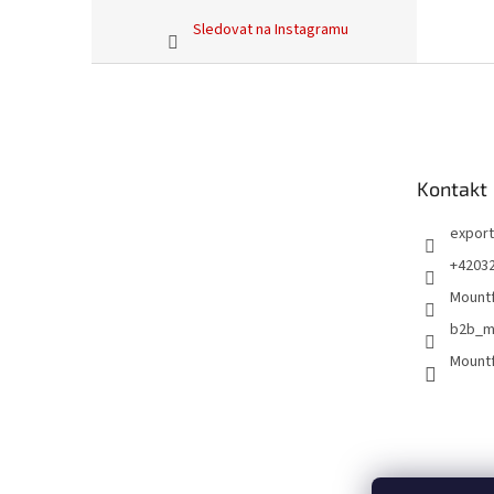
Sledovat na Instagramu
Z
á
p
a
t
Kontakt
í
export
+4203
Mountf
b2b_m
Mountf