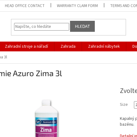
HEAD OFFICE CONTACT
WARRANTY CLAIM FORM
TERMS AND CO
HLEDAT
Zahradní stroje a nářadí
Zahrada
Zahradní nábytek
D
a 3l
mie Azuro Zima 3l
Zvolt
Size
Kapalný 
bazénu.
Detailní 