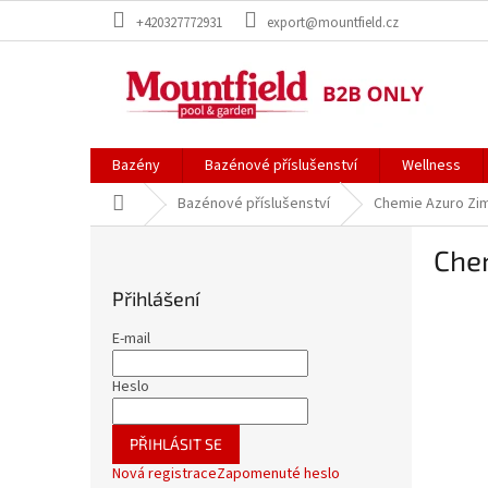
Přejít
+420327772931
export@mountfield.cz
na
obsah
Bazény
Bazénové příslušenství
Wellness
Domů
Bazénové příslušenství
Chemie Azuro Zim
P
Che
o
s
Přihlášení
t
r
E-mail
a
n
Heslo
n
í
PŘIHLÁSIT SE
p
Nová registrace
Zapomenuté heslo
a