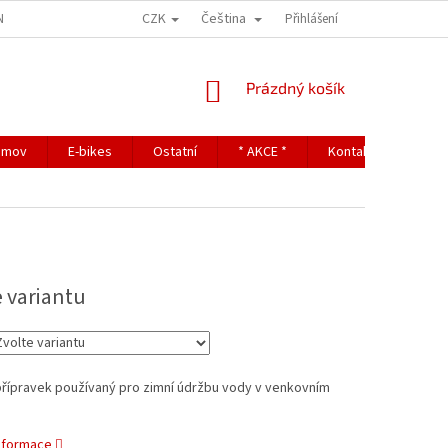
CZK
Čeština
NDITIONS
TERMS OF PERSONAL DATA PROTECTION
Přihlášení
NÁKUPNÍ
Prázdný košík
KOŠÍK
omov
E-bikes
Ostatní
* AKCE *
Kontakty
e variantu
přípravek používaný pro zimní údržbu vody v venkovním
informace