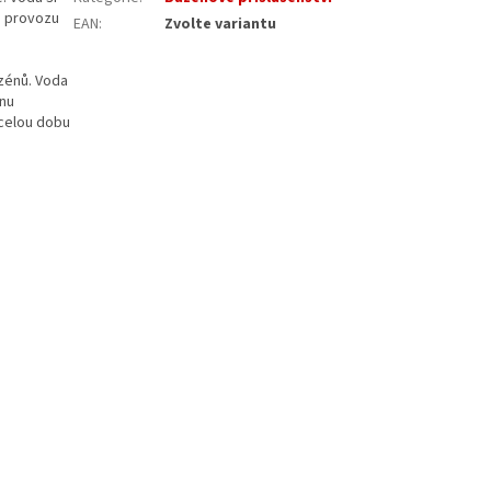
o provozu
EAN
:
Zvolte variantu
zénů. Voda
inu
 celou dobu