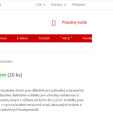
CZK
Čeština
NDITIONS
TERMS OF PERSONAL DATA PROTECTION
Přihlášení
NÁKUPNÍ
Prázdný košík
KOŠÍK
omov
E-bikes
Ostatní
* AKCE *
Kontakty
3EXX0463
dem
(20 ks)
k bazénům Azuro jsou důležité pro pohodlný a bezpečný
 bazénu. Nabízíme schůdky pro všechny nafukovací a
azény Azuro s výškou od 0,9 m do 1,22 m. Schůdky jsou
z vysoce kvalitní nerezové oceli, lakovaných trubek a
h plastových komponentů.