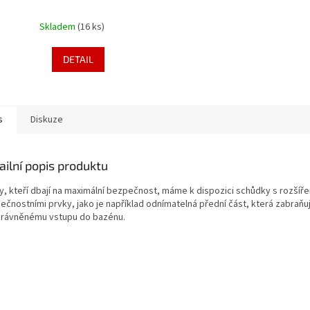
Skladem
(16 ks)
DETAIL
s
Diskuze
ailní popis produktu
ty, kteří dbají na maximální bezpečnost, máme k dispozici schůdky s rozšíř
ečnostními prvky, jako je například odnímatelná přední část, která zabraňu
rávněnému vstupu do bazénu.