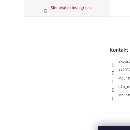
Sledovat na Instagramu
Z
á
p
a
t
Kontakt
í
export
+4203
Mountf
b2b_m
Mountf