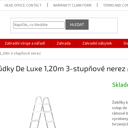
HEAD OFFICE CONTACT
WARRANTY CLAIM FORM
TERMS AND CO
HLEDAT
Zahradní stroje a nářadí
Zahrada
Zahradní nábytek
D
1,20m 3-stupňové nerez
ůdky De Luxe 1,20m 3-stupňové nerez
Skla
Žebříky 
vstup do
rámové b
vyrobeny 
tvrzenýc