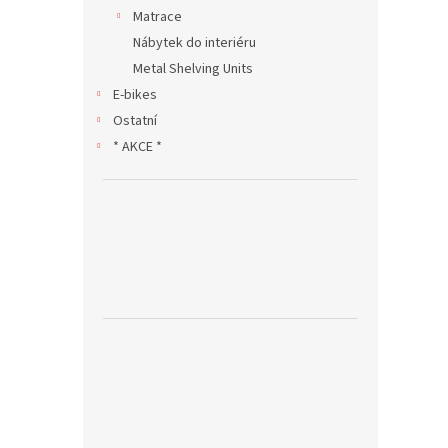
Matrace
Nábytek do interiéru
Metal Shelving Units
E-bikes
Ostatní
* AKCE *