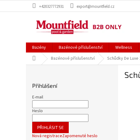
Přejít
+420327772931
export@mountfield.cz
na
obsah
Bazény
Bazénové příslušenství
Wellness
Domů
Bazénové příslušenství
Schůdky De Luxe 
P
Sch
o
s
Přihlášení
t
r
E-mail
a
n
Heslo
n
í
PŘIHLÁSIT SE
p
Nová registrace
Zapomenuté heslo
a