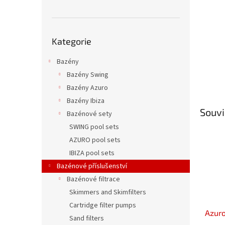
n
e
l
Přeskočit
Kategorie
kategorie
Bazény
Bazény Swing
Bazény Azuro
Bazény Ibiza
Souvi
Bazénové sety
SWING pool sets
AZURO pool sets
IBIZA pool sets
Bazénové příslušenství
Bazénové filtrace
Skimmers and Skimfilters
Cartridge filter pumps
Azur
Sand filters