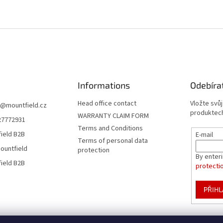
Informations
Odebíra
Head office contact
Vložte svů
@
mountfield.cz
produktech
WARRANTY CLAIM FORM
27772931
Terms and Conditions
ield B2B
E-mail
Terms of personal data
ountfield
protection
By enter
ield B2B
protecti
PŘIHL