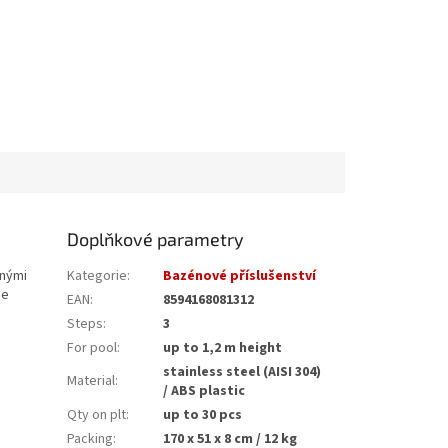
Doplňkové parametry
enými
Kategorie
:
Bazénové příslušenství
je
EAN
:
8594168081312
Steps
:
3
For pool
:
up to 1,2 m height
stainless steel (AISI 304)
Material
:
/ ABS plastic
Qty on plt
:
up to 30 pcs
Packing
:
170 x 51 x 8 cm / 12 kg