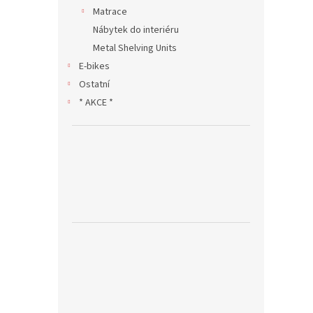
Matrace
Nábytek do interiéru
Metal Shelving Units
E-bikes
Ostatní
* AKCE *