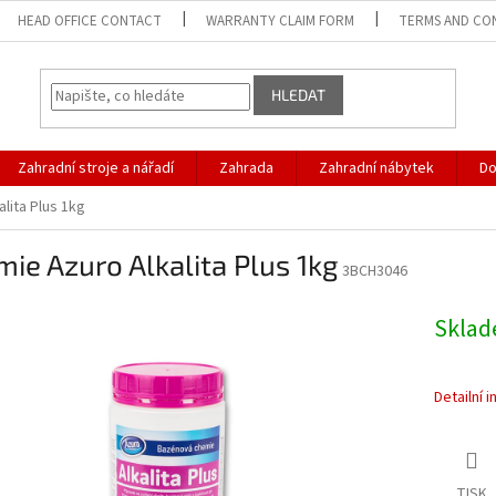
HEAD OFFICE CONTACT
WARRANTY CLAIM FORM
TERMS AND CO
HLEDAT
Zahradní stroje a nářadí
Zahrada
Zahradní nábytek
D
lita Plus 1kg
ie Azuro Alkalita Plus 1kg
3BCH3046
Skla
Detailní 
TISK