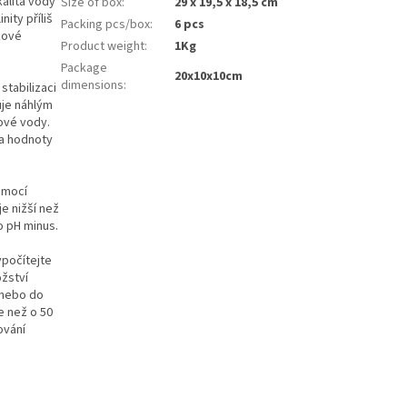
kalita vody
Size of box
:
29 x 19,5 x 18,5 cm
ity příliš
Packing pcs/box
:
6 pcs
kové
Product weight
:
1Kg
Package
20x10x10cm
dimensions
:
stabilizaci
uje náhlým
ové vody.
 a hodnoty
omocí
e nižší než
o pH minus.
Vypočítejte
žství
 (nebo do
ce než o 50
ování