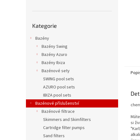
n
e
l
Přeskočit
Kategorie
kategorie
Bazény
Bazény Swing
Bazény Azuro
Bazény Ibiza
Bazénové sety
Popi
SWING pool sets
AZURO pool sets
Det
IBIZA pool sets
Bazénové příslušenství
chemi
Bazénové filtrace
Máte
Skimmers and Skimfilters
si ži
Cartridge filter pumps
"Kar
alka
Sand filters