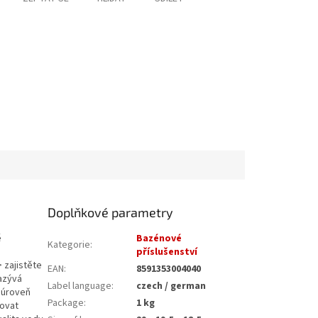
Doplňkové parametry
ě
Bazénové
Kategorie
:
příslušenství
 zajistěte
EAN
:
8591353004040
nazývá
Label language
:
czech / german
 úroveň
Package
:
1 kg
žovat