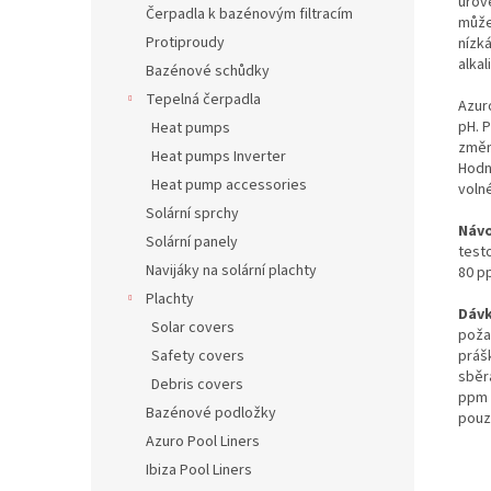
úrove
Čerpadla k bazénovým filtracím
může 
Protiproudy
nízk
alkal
Bazénové schůdky
Tepelná čerpadla
Azuro
pH. 
Heat pumps
změn
Heat pumps Inverter
Hodn
Heat pump accessories
voln
Solární sprchy
Návo
Solární panely
test
Navijáky na solární plachty
80 pp
Plachty
Dáv
Solar covers
poža
prášk
Safety covers
sběra
Debris covers
ppm 
Bazénové podložky
pouz
Azuro Pool Liners
Ibiza Pool Liners