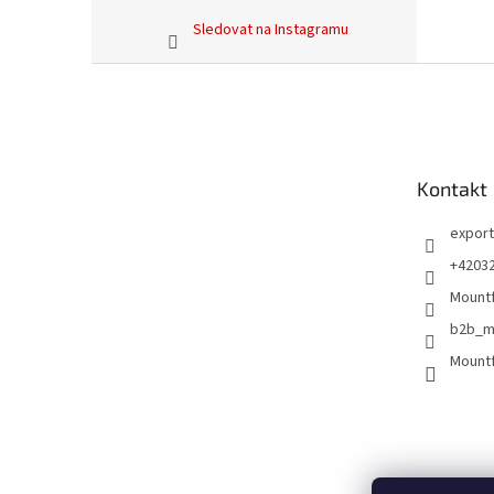
Sledovat na Instagramu
Z
á
p
a
t
Kontakt
í
export
+4203
Mountf
b2b_m
Mountf