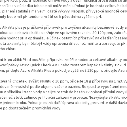
ň pH. Kvůli použití například ohřevu vody a dezinfekčních prostředků se al
snížit a v důsledku toho se pH může měnit. Pokud je hodnota celkové alkalin
á, pH není stabilní a má velmi časté výkyvy. Naopak, při vysoké hodnotě cel
inity bude mít pH tendenci vrátit se k původnímu vyššímu pH.
 Alkalita plus je prášková přípravek pro zvýšení alkalinity bazénové vody a 
Pokud se celková alkalita udržuje ve správném rozsahu 80-120 ppm, zabraň
ám hodnot pH a optimalizuje účinek ostatních přípravků na ošetření bazén
ota alkalinity by měla být vždy upravena dříve, než měříte a upravujete pH
ého chloru.
d k použití
: Před použitím přípravku změřte hodnotu celkové alkalinity p
ovací pásky Azuro Quick Check 4 v 1 nebo testerem kapek alkalinity. Pokud j
m, přidejte Azuro Alkalita Plus a pokud je vyšší než 120 ppm, přidejte Azur
kování
: Chcete-li zvýšit alkalitu o 10 ppm, přidejte 18 g přípravku na 1 m3. 
dované množství podle objemu vašeho bazénu. Rozpusťte vypočtené mno
u v několika litrech vody a nalijte roztok do bazénu v oblasti přítoků vody
če nečistot), zatímco je filtrační zařízení v provozu. Nezvyšujte alkalitu ví
v jednom kroku. Pokud je nutná další úprava alkalinity, proveďte další dávk
e po dostatečném promíchání vody.