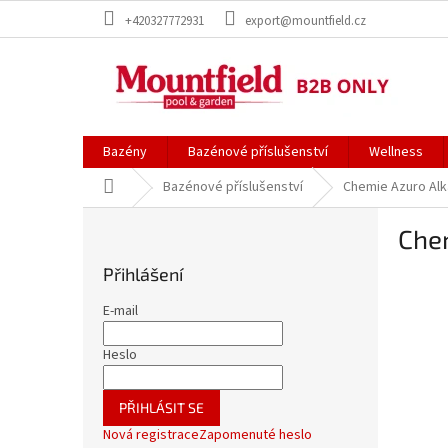
Přejít
+420327772931
export@mountfield.cz
na
obsah
Bazény
Bazénové příslušenství
Wellness
Domů
Bazénové příslušenství
Chemie Azuro Alka
P
Chem
o
s
Přihlášení
t
r
E-mail
a
n
Heslo
n
í
PŘIHLÁSIT SE
p
Nová registrace
Zapomenuté heslo
a