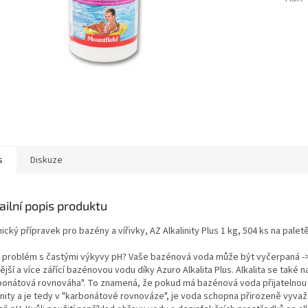
s
Diskuze
ailní popis produktu
cký přípravek pro bazény a vířivky, AZ Alkalinity Plus 1 kg, 504 ks na palet
 problém s častými výkyvy pH? Vaše bazénová voda může být vyčerpaná ->
vější a více zářící bazénovou vodu díky Azuro Alkalita Plus. Alkalita se také 
bonátová rovnováha". To znamená, že pokud má bazénová voda přijatelnou
linity a je tedy v "karbonátové rovnováze", je voda schopna přirozeně vyva