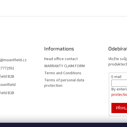
Informations
Odebíra
Head office contact
Vložte svů
@
mountfield.cz
produktech
WARRANTY CLAIM FORM
27772931
Terms and Conditions
ield B2B
E-mail
Terms of personal data
ountfield
protection
By enter
ield B2B
protecti
PŘIHL