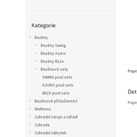
n
e
l
Přeskočit
Kategorie
kategorie
Bazény
Bazény Swing
Bazény Azuro
Bazény Ibiza
Bazénové sety
Popi
SWING pool sets
AZURO pool sets
Det
IBIZA pool sets
Bazénové příslušenství
Popi
Wellness
Zahradní stroje a nářadí
Zahrada
Zahradní nábytek