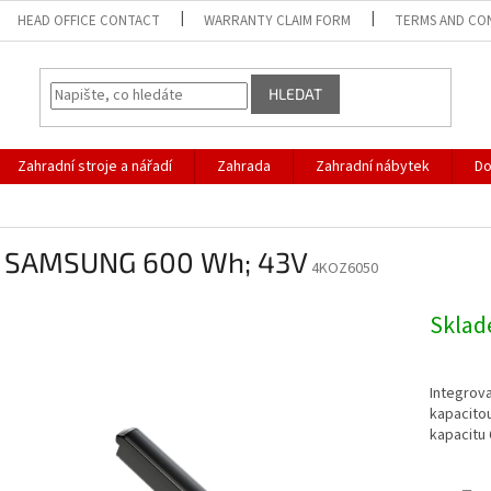
HEAD OFFICE CONTACT
WARRANTY CLAIM FORM
TERMS AND CO
HLEDAT
Zahradní stroje a nářadí
Zahrada
Zahradní nábytek
D
 SAMSUNG 600 Wh; 43V
4KOZ6050
Skla
Integrova
kapacitou
kapacitu 