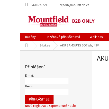
Přejít
+420327772931
export@mountfield.cz
na
obsah
Bazény
Bazénové příslušenství
Wellness
Domů
E-bikes
AKU SAMSUNG 600 Wh; 43V
P
AKU
o
s
Přihlášení
t
r
E-mail
a
n
Heslo
n
í
PŘIHLÁSIT SE
p
Nová registrace
Zapomenuté heslo
a