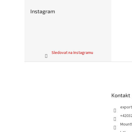
Instagram
Sledovat na Instagramu
Z
á
p
a
t
Kontakt
í
export
+4203
Mountf