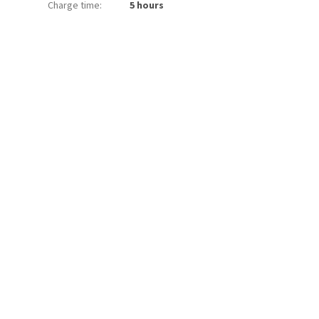
Charge time
:
5 hours