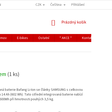
CZK
Čeština
NDITIONS
TERMS OF PERSONAL DATA PROTECTION
Přihlášení
NÁKUPNÍ
Prázdný košík
KOŠÍK
omov
E-bikes
Ostatní
* AKCE *
Kontakty
dem
(1 ks)
ná baterie Bafang Li-Ion se články SAMSUNG s celkovou
 14 Ah (602 Wh). Tato střední integrovaná baterie nabízí
600Wh při hmotnosti pouhých 3,5 kg.