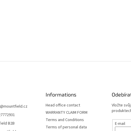
Informations
Odebíra
Head office contact
Vložte svů
@
mountfield.cz
produktech
WARRANTY CLAIM FORM
27772931
Terms and Conditions
ield B2B
E-mail
Terms of personal data