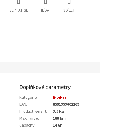
ZEPTAT SE
HLÍDAT
SDÍLET
Doplňkové parametry
Kategorie
:
E-bikes
EAN
:
8591353002169
Product weight
:
3,5 kg
Max. range
:
160 km
Capacity
:
14 Ah