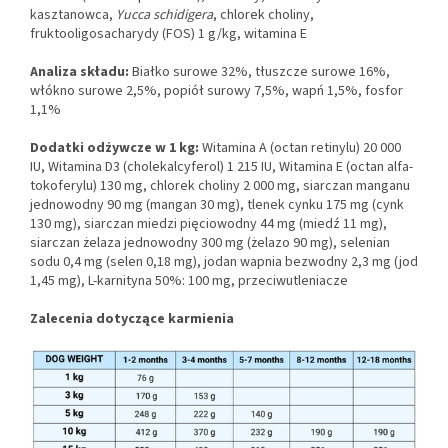
kasztanowca,
Yucca schidigera
, chlorek choliny,
fruktooligosacharydy (FOS) 1 g/kg, witamina E
Analiza składu:
Białko surowe 32%, tłuszcze surowe 16%,
włókno surowe 2,5%, popiół surowy 7,5%, wapń 1,5%, fosfor
1,1%
Dodatki odżywcze w 1 kg:
Witamina A (octan retinylu) 20 000
IU, Witamina D3 (cholekalcyferol) 1 215 IU, Witamina E (octan alfa-
tokoferylu) 130 mg, chlorek choliny 2 000 mg, siarczan manganu
jednowodny 90 mg (mangan 30 mg), tlenek cynku 175 mg (cynk
130 mg), siarczan miedzi pięciowodny 44 mg (miedź 11 mg),
siarczan żelaza jednowodny 300 mg (żelazo 90 mg), selenian
sodu 0,4 mg (selen 0,18 mg), jodan wapnia bezwodny 2,3 mg (jod
1,45 mg), L-karnityna 50%: 100 mg, przeciwutleniacze
Zalecenia dotyczące karmienia