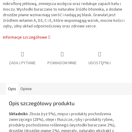
mikroflorę jelitową, zmniejsza wzdęcia oraz redukuje zapach kału i
moczu. Wysłodki buraczane to naturalne źródło błonnika, a dodane
drożdże piwne wzmacniają sierść i nadają jej blask. Granulat jest
źródłem witamin A, D3, C i E, które wspomagają wzrok, mocne kości i
zęby, silny układ odpornościowy oraz zdrowe serce.
Informacje szczegółowe
ZADAJ PYTANIE
POWIADOM MNIE
UDOSTĘPNIJ
Opis
Opinie
Opis szczegółowy produktu
Składniki:
Zboża (ryż 5%), mięso i produkty pochodzenia
zwierzęcego (28%), oleje i tłuszcze, ryby i produkty rybne,
produkty pochodzenia roślinnego (wysłodki buraczane 2%),
drożdże (drożdże piwne 1%), minerały, naturalny ekstrakt z