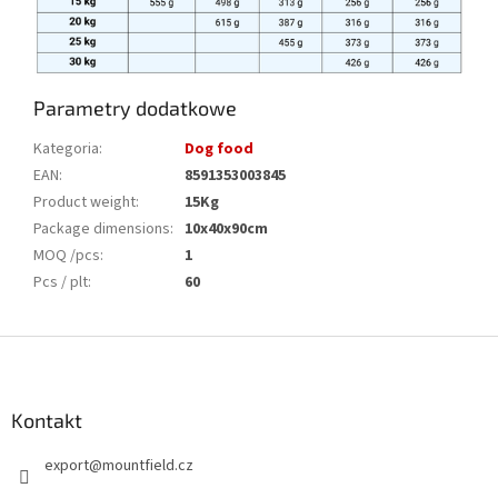
Parametry dodatkowe
Kategoria
:
Dog food
EAN
:
8591353003845
Product weight
:
15Kg
Package dimensions
:
10x40x90cm
MOQ /pcs
:
1
Pcs / plt
:
60
S
t
o
p
Kontakt
k
export
@
mountfield.cz
a