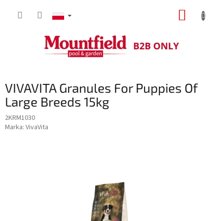
Przejść
KOSZY
do
treści
VIVAVITA Granules For Puppies Of
Large Breeds 15kg
2KRM1030
Marka:
VivaVita