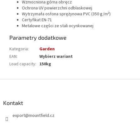
Wzmocniona górna obręcz
Ochrona UV powierzchni odblaskowej
Wytrzymała osłona sprężynowa PVC (350 g/m²)
Certyfikat EN-71
Metalowe części ze stali ocynkowanej
Parametry dodatkowe
Kategoria
:
Garden
EAN
:
Wybierz wariant
Load capacity
:
150kg
S
t
o
p
Kontakt
k
export
@
mountfield.cz
a