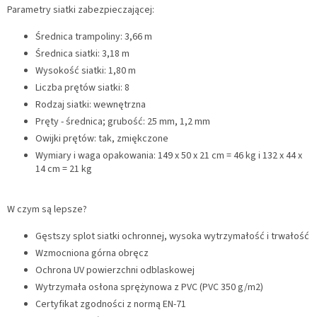
Parametry siatki zabezpieczającej:
Średnica trampoliny: 3,66 m
Średnica siatki: 3,18 m
Wysokość siatki: 1,80 m
Liczba prętów siatki: 8
Rodzaj siatki: wewnętrzna
Pręty - średnica; grubość: 25 mm, 1,2 mm
Owijki prętów: tak, zmiękczone
Wymiary i waga opakowania: 149 x 50 x 21 cm = 46 kg i 132 x 44 x
14 cm = 21 kg
W czym są lepsze?
Gęstszy splot siatki ochronnej, wysoka wytrzymałość i trwałość
Wzmocniona górna obręcz
Ochrona UV powierzchni odblaskowej
Wytrzymała osłona sprężynowa z PVC (PVC 350 g/m2)
Certyfikat zgodności z normą EN-71