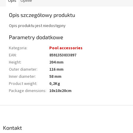
Opis
Opinie
Opis szczegółowy produktu
Opis produktu jest niedostępny
Parametry dodatkowe
Kategoria
:
Pool accessories
EAN
:
8591353033897
Height
:
204 mm
Outer diameter
:
116 mm
Inner diameter
:
58 mm
Product weight
:
0,2Kg
Package dimensions
:
10x10x20cm
S
t
o
p
Kontakt