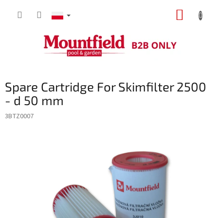
Przejść
KOSZY
do
treści
Spare Cartridge For Skimfilter 2500
- d 50 mm
3BTZ0007