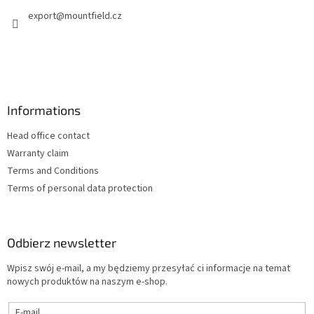
k
export
@
mountfield.cz
a
Informations
Head office contact
Warranty claim
Terms and Conditions
Terms of personal data protection
Odbierz newsletter
Wpisz swój e-mail, a my będziemy przesyłać ci informacje na temat
nowych produktów na naszym e-shop.
E-mail