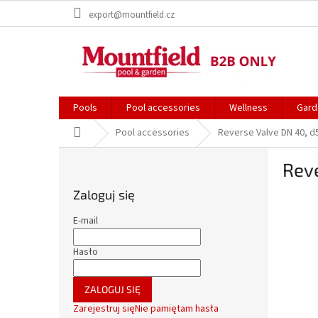
Przejść
export@mountfield.cz
do
treści
Pools
Pool accessories
Wellness
Gard
Home
Pool accessories
Reverse Valve DN 40, 
P
Rev
a
s
Zaloguj się
e
k
E-mail
b
o
Hasło
c
z
ZALOGUJ SIĘ
n
Zarejestruj się
Nie pamiętam hasła
y