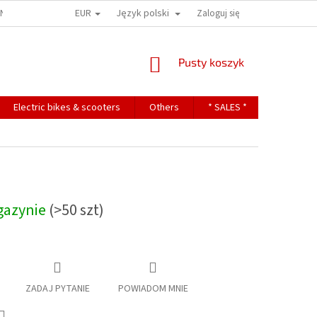
EUR
Język polski
ONS
TERMS OF PERSONAL DATA PROTECTION
Zaloguj się
KOSZYK
Pusty koszyk
Electric bikes & scooters
Others
* SALES *
Contact
gazynie
(>50 szt)
ZADAJ PYTANIE
POWIADOM MNIE