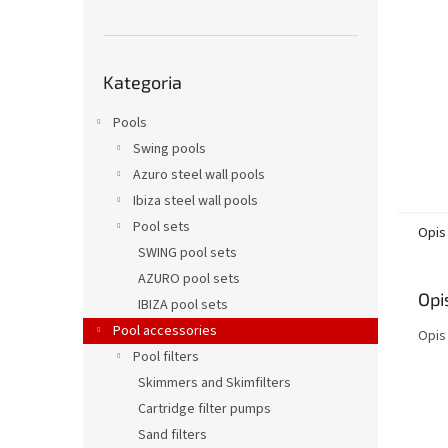
Pominąć
Kategoria
kategorie
Pools
Swing pools
Azuro steel wall pools
Ibiza steel wall pools
Pool sets
Opis
SWING pool sets
AZURO pool sets
Opi
IBIZA pool sets
Pool accessories
Opis
Pool filters
Skimmers and Skimfilters
Cartridge filter pumps
Sand filters