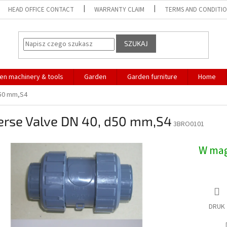
HEAD OFFICE CONTACT
WARRANTY CLAIM
TERMS AND CONDITI
SZUKAJ
en machinery & tools
Garden
Garden furniture
Home
d50 mm,S4
erse Valve DN 40, d50 mm,S4
3BRO0101
W ma
DRUK