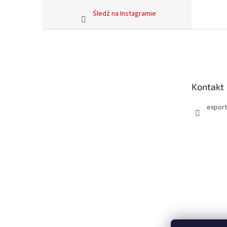
Śledź na Instagramie
S
t
o
p
k
Kontakt
a
export