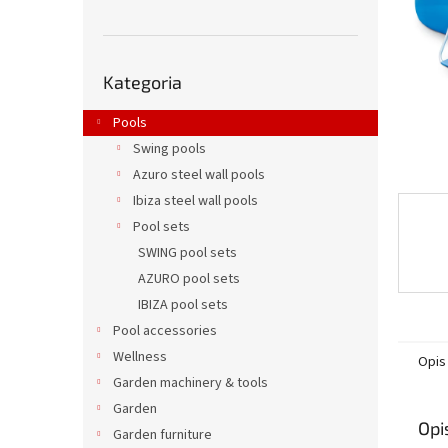
Pominąć
Kategoria
kategorie
Pools
Swing pools
Azuro steel wall pools
Ibiza steel wall pools
Pool sets
SWING pool sets
AZURO pool sets
IBIZA pool sets
Pool accessories
Wellness
Opis
Garden machinery & tools
Garden
Opi
Garden furniture