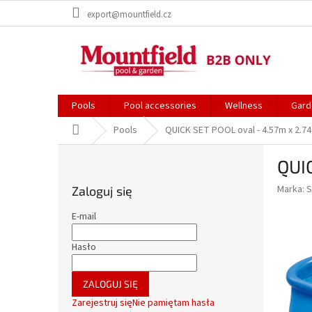
Przejść
export@mountfield.cz
do
treści
Pools
Pool accessories
Wellness
Gard
Home
Pools
QUICK SET POOL oval - 4.57m x 2.74
P
QUIC
a
s
Marka:
S
Zaloguj się
e
k
E-mail
b
o
Hasło
c
z
ZALOGUJ SIĘ
n
Zarejestruj się
Nie pamiętam hasła
y