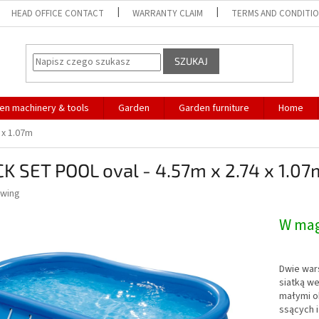
HEAD OFFICE CONTACT
WARRANTY CLAIM
TERMS AND CONDITI
SZUKAJ
en machinery & tools
Garden
Garden furniture
Home
 x 1.07m
K SET POOL oval - 4.57m x 2.74 x 1.07
wing
W ma
Dwie war
siatką w
małymi o
ssących 