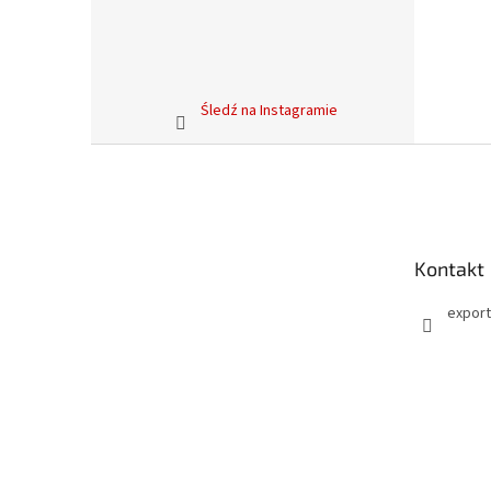
Śledź na Instagramie
S
t
o
p
k
Kontakt
a
export