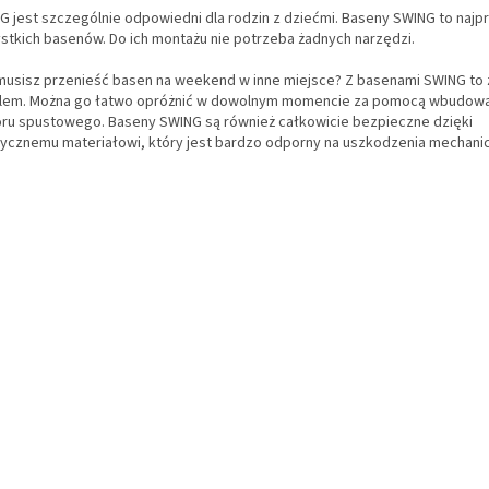
G jest szczególnie odpowiedni dla rodzin z dziećmi. Baseny SWING to najp
stkich basenów. Do ich montażu nie potrzeba żadnych narzędzi.
musisz przenieść basen na weekend w inne miejsce? Z basenami SWING to
lem. Można go łatwo opróżnić w dowolnym momencie za pomocą wbudow
ru spustowego. Baseny SWING są również całkowicie bezpieczne dzięki
tycznemu materiałowi, który jest bardzo odporny na uszkodzenia mechani