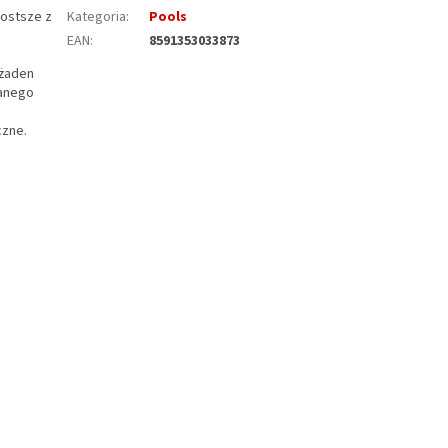
rostsze z
Kategoria
:
Pools
EAN
:
8591353033873
 żaden
anego
czne.