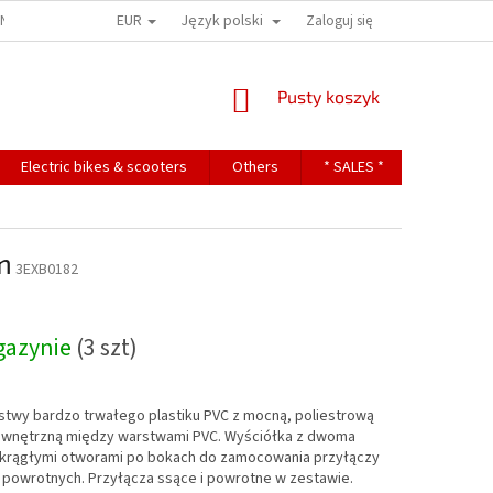
EUR
Język polski
ONS
TERMS OF PERSONAL DATA PROTECTION
Zaloguj się
KOSZYK
Pusty koszyk
Electric bikes & scooters
Others
* SALES *
Contact
m
3EXB0182
gazynie
(3 szt)
stwy bardzo trwałego plastiku PVC z mocną, poliestrową
ewnętrzną między warstwami PVC. Wyściółka z dwoma
krągłymi otworami po bokach do zamocowania przyłączy
i powrotnych. Przyłącza ssące i powrotne w zestawie.