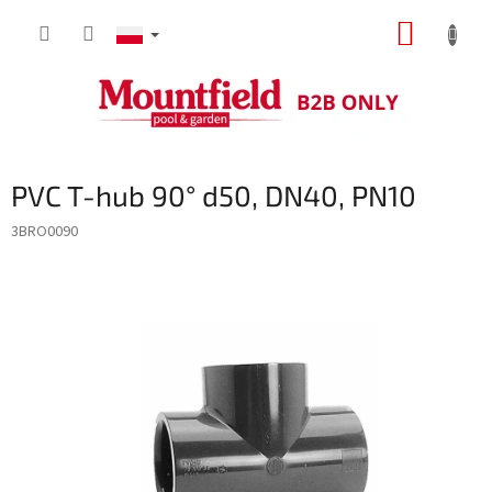
Przejść
KOSZY
do
treści
PVC T-hub 90° d50, DN40, PN10
3BRO0090