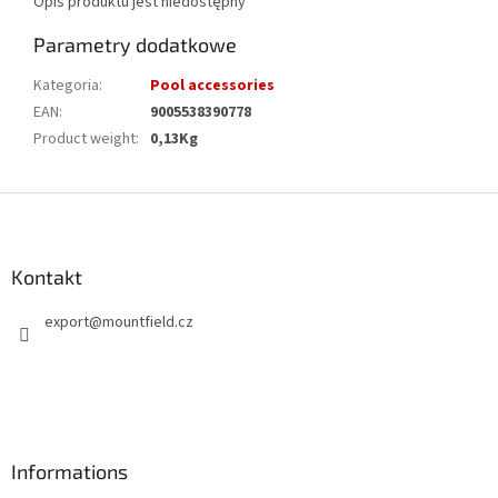
Opis produktu jest niedostępny
Parametry dodatkowe
Kategoria
:
Pool accessories
EAN
:
9005538390778
Product weight
:
0,13Kg
S
t
o
p
Kontakt
k
export
@
mountfield.cz
a
Informations