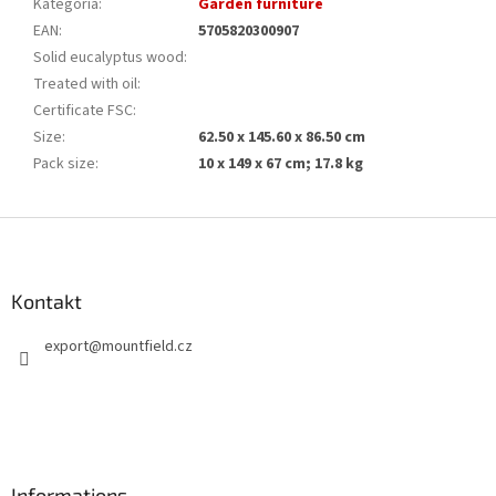
Kategoria
:
Garden furniture
EAN
:
5705820300907
Solid eucalyptus wood
:
Treated with oil
:
Certificate FSC
:
Size
:
62.50 x 145.60 x 86.50 cm
Pack size
:
10 x 149 x 67 cm; 17.8 kg
S
t
o
p
Kontakt
k
export
@
mountfield.cz
a
Informations