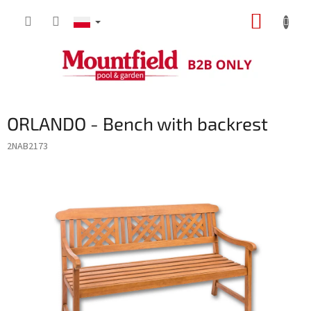
Przejść
KOSZY
do
treści
ORLANDO - Bench with backrest
2NAB2173