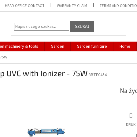
HEAD OFFICE CONTACT
WARRANTY CLAIM
TERMS AND CONDITI
SZUKAJ
en machinery & tools
Garden
Garden furniture
Home
 75W
 UVC with Ionizer - 75W
3BTE0454
Na ży
DRUK