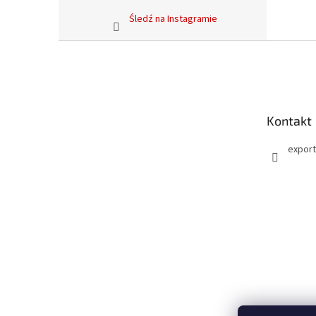
Śledź na Instagramie
S
t
o
p
k
Kontakt
a
export