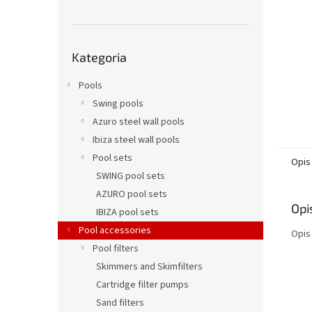
Pominąć
Kategoria
kategorie
Pools
Swing pools
Azuro steel wall pools
Ibiza steel wall pools
Pool sets
Opis
SWING pool sets
AZURO pool sets
Opi
IBIZA pool sets
Pool accessories
Opis
Pool filters
Skimmers and Skimfilters
Cartridge filter pumps
Sand filters