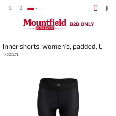
Przejść
KOSZY
do
treści
Inner shorts, women's, padded, L
4KOZ3271