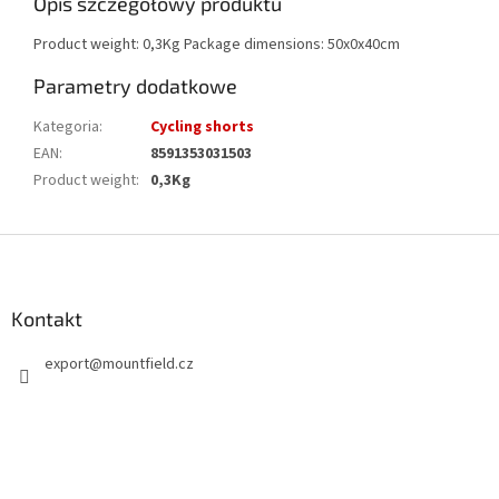
Opis szczegółowy produktu
Product weight: 0,3Kg Package dimensions: 50x0x40cm
Parametry dodatkowe
Kategoria
:
Cycling shorts
EAN
:
8591353031503
Product weight
:
0,3Kg
S
t
o
p
Kontakt
k
export
@
mountfield.cz
a