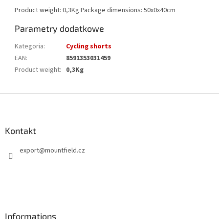
Product weight: 0,3Kg Package dimensions: 50x0x40cm
Parametry dodatkowe
Kategoria
:
Cycling shorts
EAN
:
8591353031459
Product weight
:
0,3Kg
S
t
o
p
Kontakt
k
export
@
mountfield.cz
a
Informations