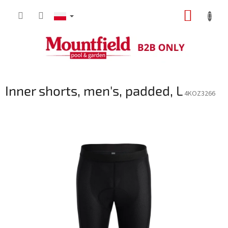
Przejść
KOSZY
do
treści
Inner shorts, men's, padded, L
4KOZ3266