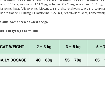
mina B6 16 mg, witamina B12 120 μg, witamina C 225 mg, niacynamid 132 mg, 
a 45 mg, kwas foliowy 5 mg, biotyna 1,1 mg, chlorek choliny 2 900 mg, tauryna
akt z rozmarynu 100 mg, DL-metionina 7 650 mg, przeciwutleniacze, konserwanty
białka pochodzenia zwierzęcego
cenia dotyczące karmienia