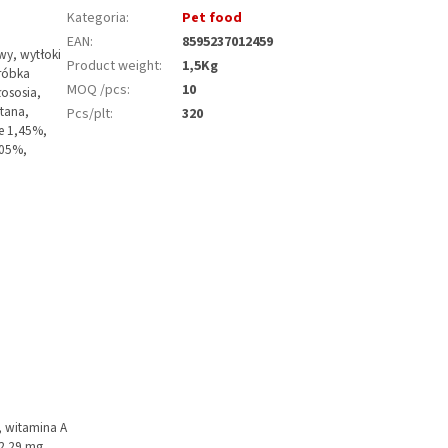
Kategoria
:
Pet food
EAN
:
8595237012459
wy, wytłoki
Product weight
:
1,5Kg
róbka
MOQ /pcs
:
10
łososia,
etana,
Pcs/plt
:
320
ae 1,45%,
,05%,
, witamina A
2 29 mg,