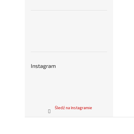
Instagram
Śledź na Instagramie
S
t
o