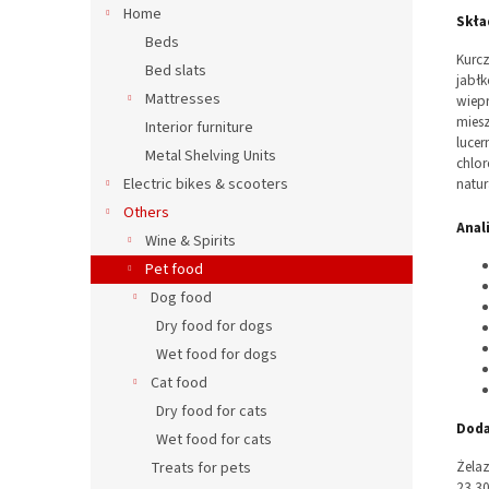
Home
Skła
Beds
Kurcz
Bed slats
jabł
Mattresses
wiepr
miesz
Interior furniture
lucer
Metal Shelving Units
chlor
natur
Electric bikes & scooters
Others
Anal
Wine & Spirits
Pet food
Dog food
Dry food for dogs
Wet food for dogs
Cat food
Dry food for cats
Doda
Wet food for cats
Żelaz
Treats for pets
23 30