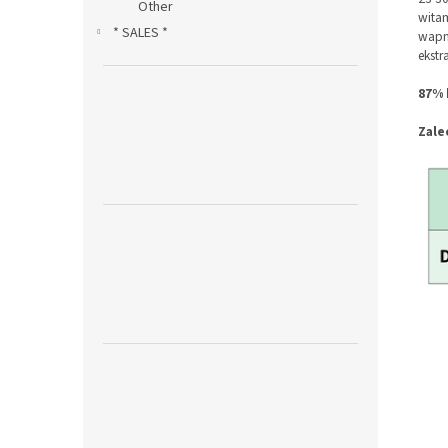
Other
wita
* SALES *
wapni
ekstr
87% 
Zale