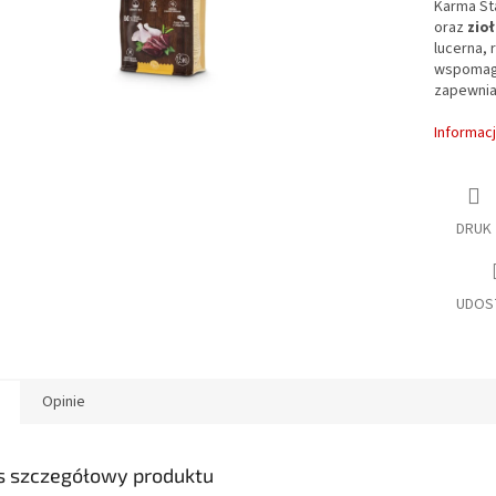
Karma St
oraz
zioł
lucerna, 
wspomagaj
zapewnia
Informac
DRUK
UDOS
Opinie
s szczegółowy produktu