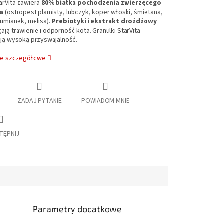
arVita zawiera
80% białka pochodzenia zwierzęcego
a
(ostropest plamisty, lubczyk, koper włoski, śmietana,
rumianek, melisa).
Prebiotyki
i
ekstrakt drożdżowy
ą trawienie i odporność kota. Granulki StarVita
ją wysoką przyswajalność.
je szczegółowe
ZADAJ PYTANIE
POWIADOM MNIE
TĘPNIJ
Parametry dodatkowe