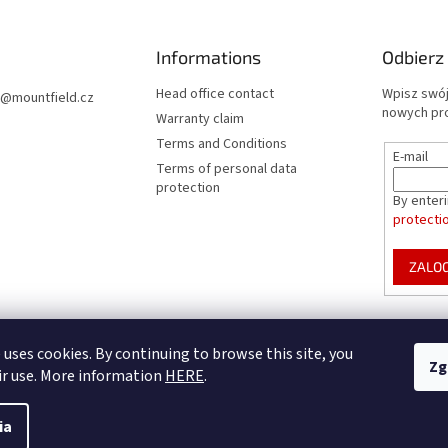
Informations
Odbierz
Head office contact
Wpisz swój
@
mountfield.cz
nowych pr
Warranty claim
Terms and Conditions
E-mail
Terms of personal data
protection
By enter
protecti
ZALOG
Mountfield Premium pools & enclosures
Pool enclosure configurator
 uses cookies. By continuing to browse this site, you
Zg
ir use. More information
HERE
.
ym
ia
e.