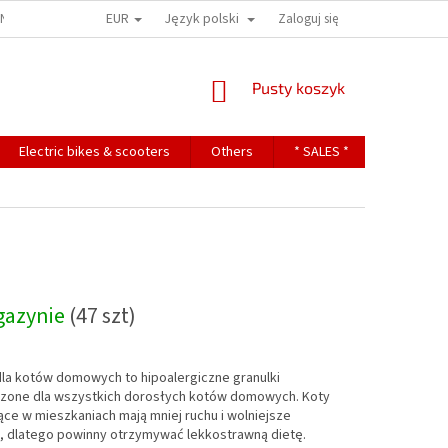
EUR
Język polski
ONS
TERMS OF PERSONAL DATA PROTECTION
Zaloguj się
KOSZYK
Pusty koszyk
Electric bikes & scooters
Others
* SALES *
Contact
gazynie
(47 szt)
dla kotów domowych to hipoalergiczne granulki
zone dla wszystkich dorosłych kotów domowych. Koty
ce w mieszkaniach mają mniej ruchu i wolniejsze
e, dlatego powinny otrzymywać lekkostrawną dietę.