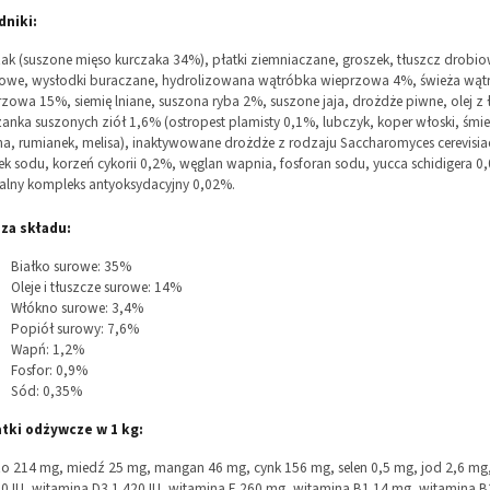
dniki:
ak (suszone mięso kurczaka 34%), płatki ziemniaczane, groszek, tłuszcz drobio
kowe, wysłodki buraczane, hydrolizowana wątróbka wieprzowa 4%, świeża wąt
zowa 15%, siemię lniane, suszona ryba 2%, suszone jaja, drożdże piwne, olej z 
anka suszonych ziół 1,6% (ostropest plamisty 0,1%, lubczyk, koper włoski, śmi
na, rumianek, melisa), inaktywowane drożdże z rodzaju Saccharomyces cerevisi
ek sodu, korzeń cykorii 0,2%, węglan wapnia, fosforan sodu, yucca schidigera 0
alny kompleks antyoksydacyjny 0,02%.
iza składu:
Białko surowe: 35%
Oleje i tłuszcze surowe: 14%
Włókno surowe: 3,4%
Popiół surowy: 7,6%
Wapń: 1,2%
Fosfor: 0,9%
Sód: 0,35%
tki odżywcze w 1 kg:
o 214 mg, miedź 25 mg, mangan 46 mg, cynk 156 mg, selen 0,5 mg, jod 2,6 mg
0 IU, witamina D3 1 420 IU, witamina E 260 mg, witamina B1 14 mg, witamina B