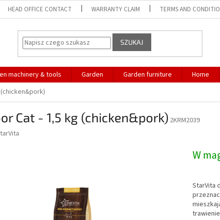
HEAD OFFICE CONTACT
WARRANTY CLAIM
TERMS AND CONDITI
SZUKAJ
en machinery & tools
Garden
Garden furniture
Home
g (chicken&pork)
or Cat - 1,5 kg (chicken&pork)
2KRM2039
tarVita
W ma
StarVita 
przeznac
mieszkają
trawieni