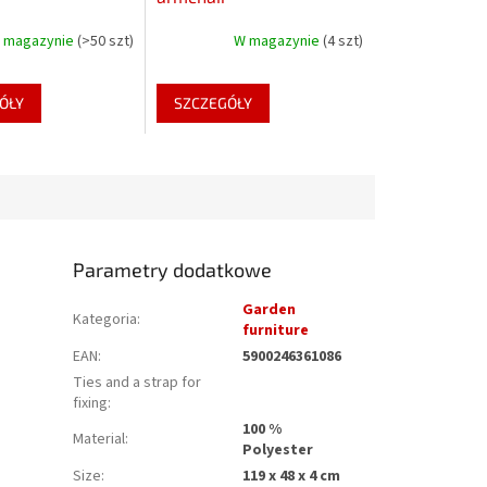
 magazynie
(>50 szt)
W magazynie
(4 szt)
ÓŁY
SZCZEGÓŁY
Parametry dodatkowe
Garden
Kategoria
:
furniture
EAN
:
5900246361086
Ties and a strap for
fixing
:
100 %
Material
:
Polyester
Size
:
119 x 48 x 4 cm