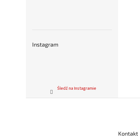
Instagram
Śledź na Instagramie
S
t
o
p
k
Kontakt
a