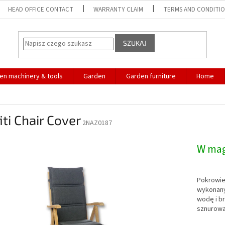
HEAD OFFICE CONTACT
WARRANTY CLAIM
TERMS AND CONDITI
SZUKAJ
en machinery & tools
Garden
Garden furniture
Home
iti Chair Cover
2NAZ0187
W ma
Pokrowie
wykonany 
wodę i br
sznurowa