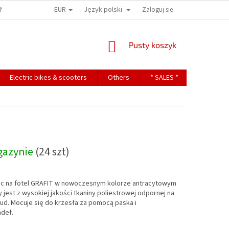
EUR
Język polski
ONS
TERMS OF PERSONAL DATA PROTECTION
Zaloguj się
KOSZYK
Pusty koszyk
Electric bikes & scooters
Others
* SALES *
Contact
gazynie
(24 szt)
c na fotel GRAFIT w nowoczesnym kolorze antracytowym
jest z wysokiej jakości tkaniny poliestrowej odpornej na
ud. Mocuje się do krzesła za pomocą paska i
deł.