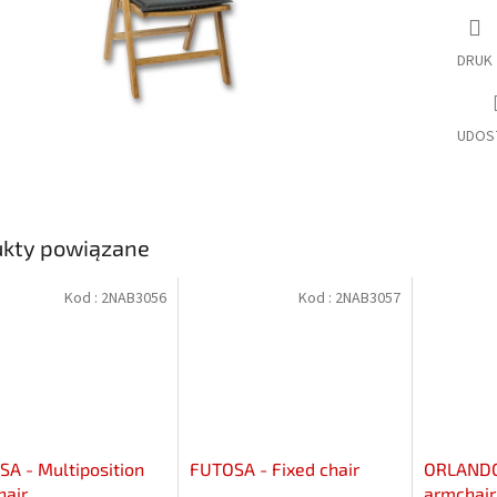
DRUK
UDOS
ukty powiązane
Kod :
2NAB3056
Kod :
2NAB3057
A - Multiposition
FUTOSA - Fixed chair
ORLANDO 
hair
armchair