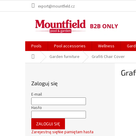
Przejść
export@mountfield.cz
do
treści
Pools
Pool accessories
Wellness
Gard
Home
Garden furniture
Grafiti Chair Cover
P
Graf
a
s
Zaloguj się
e
k
E-mail
b
o
Hasło
c
z
ZALOGUJ SIĘ
n
Zarejestruj się
Nie pamiętam hasła
y