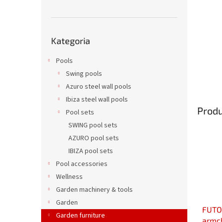
Pominąć
Kategoria
kategorie
Pools
Swing pools
Azuro steel wall pools
Ibiza steel wall pools
Prod
Pool sets
SWING pool sets
AZURO pool sets
IBIZA pool sets
Pool accessories
Wellness
Garden machinery & tools
Garden
FUTOS
Garden furniture
armc