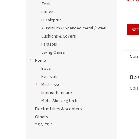
Teak
Rattan
Eucalyptus
Aluminium / Expanded metal / Steel
SZC
Cushions & Covers
Parasols
Swing Chairs
Opis
Home
Beds
Bed slats
Opi
Mattresses
Opis
Interior furniture
Metal Shelving Units
Electric bikes & scooters
Others
* SALES *