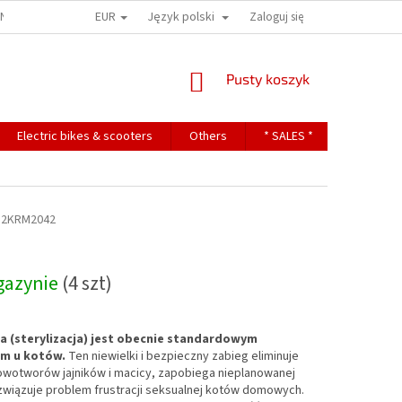
EUR
Język polski
ONS
TERMS OF PERSONAL DATA PROTECTION
Zaloguj się
KOSZYK
Pusty koszyk
Electric bikes & scooters
Others
* SALES *
Contact
2KRM2042
gazynie
(4 szt)
a (sterylizacja) jest obecnie standardowym
em u kotów.
Ten niewielki i bezpieczny zabieg eliminuje
owotworów jajników i macicy, zapobiega nieplanowanej
ozwiązuje problem frustracji seksualnej kotów domowych.