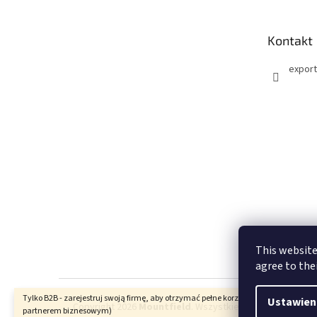
p
k
Kontakt
a
export
This website
agree to the
Tylko B2B - zarejestruj swoją firmę, aby otrzymać pełne korzyści (stania się nasz
Ustawien
Copyright 2026
Mountfield
. Wszystkie prawa zastrzeżon
partnerem biznesowym)