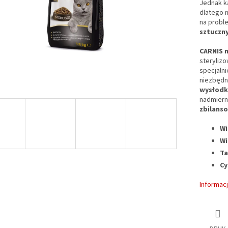
Jednak ka
dlatego n
na probl
sztuczn
CARNIS m
steryliz
specjaln
niezbędne
wysłodk
nadmiern
zbilans
Wi
Wi
Ta
Cy
Informac