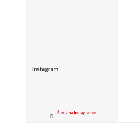
Instagram
Śledź na Instagramie
S
t
o