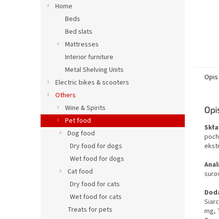
Home
Beds
Bed slats
Mattresses
Interior furniture
Metal Shelving Units
Opis
Electric bikes & scooters
Others
Wine & Spirits
Opi
Pet food
Skła
Dog food
poch
ekst
Dry food for dogs
Wet food for dogs
Anal
Cat food
suro
Dry food for cats
Doda
Wet food for cats
Siar
Treats for pets
mg, 