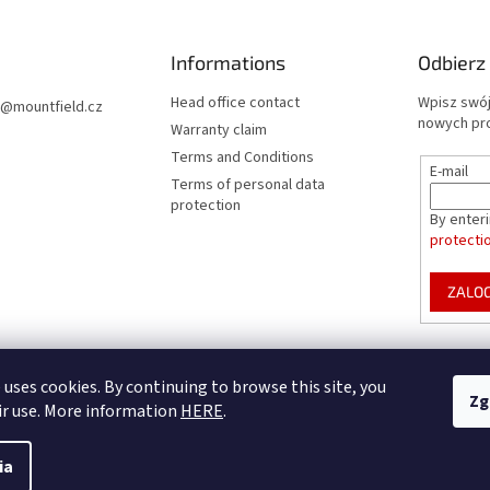
Informations
Odbierz
Head office contact
Wpisz swój
@
mountfield.cz
nowych pr
Warranty claim
Terms and Conditions
E-mail
Terms of personal data
protection
By enter
protecti
ZALOG
Mountfield Premium pools & enclosures
Pool enclosure configurator
 uses cookies. By continuing to browse this site, you
Zg
ir use. More information
HERE
.
ym
ia
e.