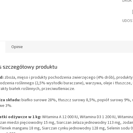
DRUK
UDOS
Opinie
s szczegółowy produktu
d:
zboża, mięso i produkty pochodzenia zwierzęcego (4% drób), produkty
odzenia roślinnego (2,5% wysłodki buraczane), warzywa, oleje i tłuszcze,
rakty białek roślinnych, przeciwutleniacze.
iza składu:
białko surowe 28%, tłuszcz surowy 8,5%, popiół surowy 9%,
we 3%.
tki odżywcze w 1 kg:
Witamina A 12 000 IU, Witamina D3 1 200 IU, Witamin
czan miedzi pięciowodny 15 mg, Siarczan żelaza jednowodny 113 mg, Jodan
Tlenek manganu 18 mg, Siarczan cynku jednowodny 128 mg, Selenin sodu 0