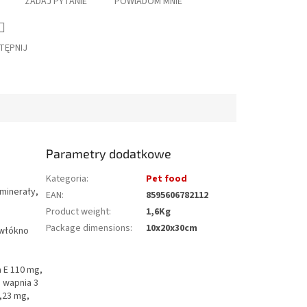
ZADAJ PYTANIE
POWIADOM MNIE
TĘPNIJ
Parametry dodatkowe
Kategoria
:
Pet food
 minerały,
EAN
:
8595606782112
Product weight
:
1,6Kg
Package dimensions
:
10x20x30cm
 włókno
a E 110 mg,
 wapnia 3
,23 mg,