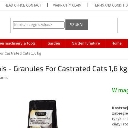
HEAD OFFICE CONTACT
WARRANTY CLAIM
TERMS AND CONDITI
SZUKAJ
en machinery & tools
Garden
Garden furniture
Home
For Castrated Cats 1,6 kg
is - Granules For Castrated Cats 1,6 kg
arnis
W ma
Kastracj
zabiegi
ryzyko n
ciąży i r