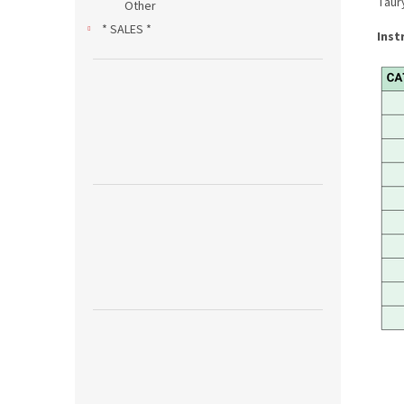
Taur
Other
* SALES *
Inst