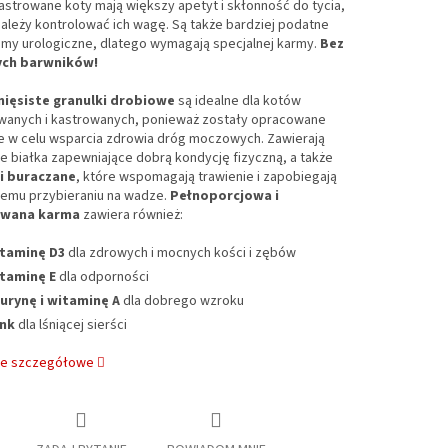
strowane koty mają większy apetyt i skłonność do tycia,
ależy kontrolować ich wagę. Są także bardziej podatne
emy urologiczne, dlatego wymagają specjalnej karmy.
Bez
ych barwników!
ięsiste granulki drobiowe
są idealne dla kotów
owanych i kastrowanych, ponieważ zostały opracowane
ie w celu wsparcia zdrowia dróg moczowych. Zawierają
 białka zapewniające dobrą kondycję fizyczną, a także
i buraczane
, które wspomagają trawienie i zapobiegają
emu przybieraniu na wadze.
Pełnoporcjowa i
owana karma
zawiera również:
taminę D3
dla zdrowych i mocnych kości i zębów
taminę E
dla odporności
urynę i witaminę A
dla dobrego wzroku
nk
dla lśniącej sierści
je szczegółowe