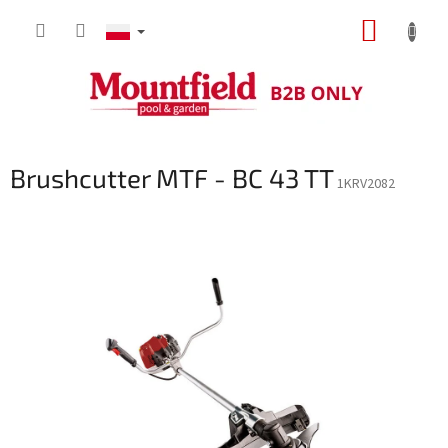
Przejść
KOSZY
do
treści
Brushcutter MTF - BC 43 TT
1KRV2082