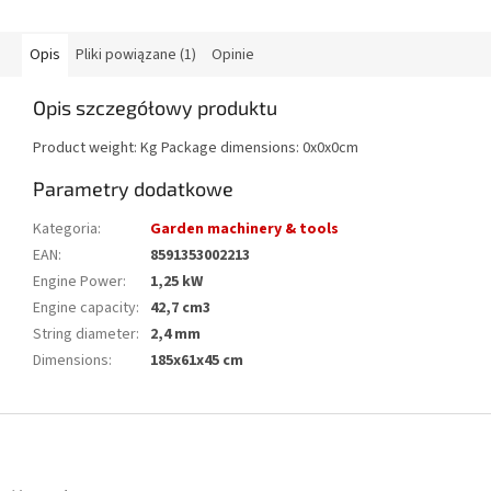
Opis
Pliki powiązane (1)
Opinie
Opis szczegółowy produktu
Product weight: Kg Package dimensions: 0x0x0cm
Parametry dodatkowe
Kategoria
:
Garden machinery & tools
EAN
:
8591353002213
Engine Power
:
1,25 kW
Engine capacity
:
42,7 cm3
String diameter
:
2,4 mm
Dimensions
:
185x61x45 cm
S
t
o