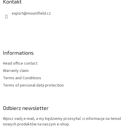
p
Kontakt
k
export
@
mountfield.cz
a
Informations
Head office contact
Warranty claim
Terms and Conditions
Terms of personal data protection
Odbierz newsletter
Wpisz swój e-mail, a my będziemy przesyłać ci informacje na temat
nowych produktów na naszym e-shop.