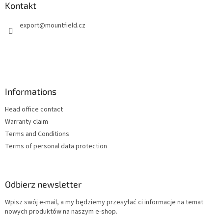
p
Kontakt
k
export
@
mountfield.cz
a
Informations
Head office contact
Warranty claim
Terms and Conditions
Terms of personal data protection
Odbierz newsletter
Wpisz swój e-mail, a my będziemy przesyłać ci informacje na temat
nowych produktów na naszym e-shop.