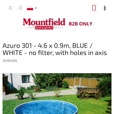
Przejść
KOSZY
do
treści
Azuro 301 - 4.6 x 0.9m, BLUE /
WHITE - no filter, with holes in axis
3EXB0288