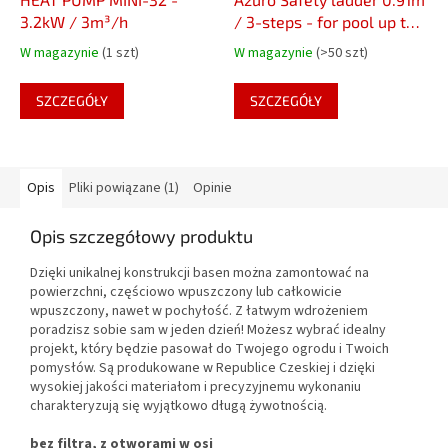
3.2kW / 3m³/h
/ 3-steps - for pool up to
0.95m height
W magazynie
(1 szt)
W magazynie
(>50 szt)
SZCZEGÓŁY
SZCZEGÓŁY
Opis
Pliki powiązane (1)
Opinie
Opis szczegółowy produktu
Dzięki unikalnej konstrukcji basen można zamontować na
powierzchni, częściowo wpuszczony lub całkowicie
wpuszczony, nawet w pochyłość. Z łatwym wdrożeniem
poradzisz sobie sam w jeden dzień! Możesz wybrać idealny
projekt, który będzie pasował do Twojego ogrodu i Twoich
pomysłów. Są produkowane w Republice Czeskiej i dzięki
wysokiej jakości materiałom i precyzyjnemu wykonaniu
charakteryzują się wyjątkowo długą żywotnością.
bez filtra, z otworami w osi