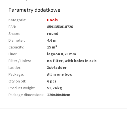
Parametry dodatkowe
Kategoria
:
Pools
EAN
:
8591353018726
Shape
:
round
Diameter
:
4.6 m
Capacity
:
15 m³
Liner
:
lagoon 0,25 mm
Filter / Holes
:
no filter, with holes in axis
Ladder
:
3st-ladder
Package
:
All in one box
Qty on plt
:
6 pcs
Product weight
:
51,24 kg
Package dimensions
:
120x40x40cm
S
t
o