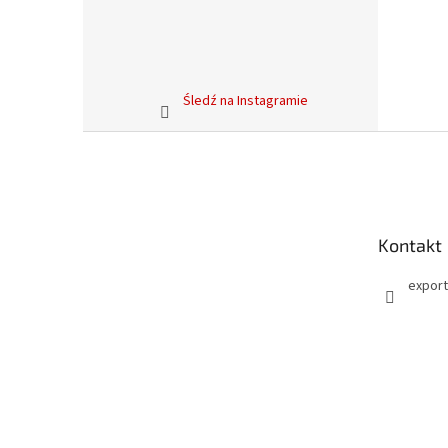
Śledź na Instagramie
S
t
o
p
k
Kontakt
a
export