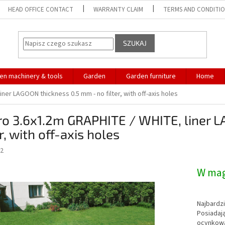
HEAD OFFICE CONTACT
WARRANTY CLAIM
TERMS AND CONDITI
SZUKAJ
en machinery & tools
Garden
Garden furniture
Home
ner LAGOON thickness 0.5 mm - no filter, with off-axis holes
ro 3.6x1.2m GRAPHITE / WHITE, liner 
er, with off-axis holes
2
W ma
Najbardz
Posiadaj
ocynkowa