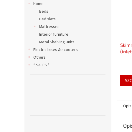
Home
Beds
Bed slats
Mattresses
Interior furniture
Metal Shelving Units
Skim
Electric bikes & scooters
(inle
Others
* SALES *
SZC
Opis
Opi