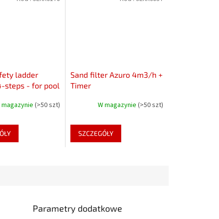
fety ladder
Sand filter Azuro 4m3/h +
-steps - for pool
Timer
2m height
 magazynie
(>50 szt)
W magazynie
(>50 szt)
ÓŁY
SZCZEGÓŁY
Parametry dodatkowe