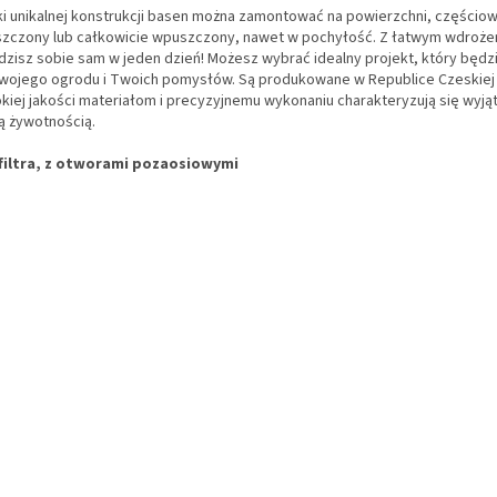
ki unikalnej konstrukcji basen można zamontować na powierzchni, częścio
zczony lub całkowicie wpuszczony, nawet w pochyłość. Z łatwym wdroż
dzisz sobie sam w jeden dzień! Możesz wybrać idealny projekt, który będ
wojego ogrodu i Twoich pomysłów. Są produkowane w Republice Czeskiej i
kiej jakości materiałom i precyzyjnemu wykonaniu charakteryzują się wyj
ą żywotnością.
filtra, z otworami pozaosiowymi