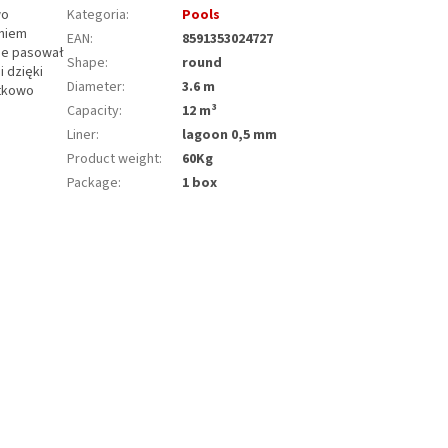
wo
Kategoria
:
Pools
eniem
EAN
:
8591353024727
zie pasował
Shape
:
round
 dzięki
Diameter
:
3.6 m
ątkowo
Capacity
:
12 m³
Liner
:
lagoon 0,5 mm
Product weight
:
60Kg
Package
:
1 box