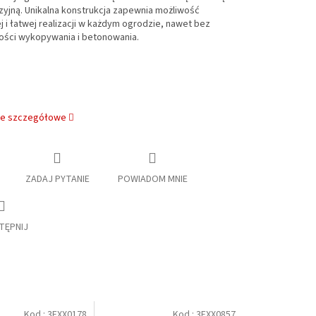
yjną. Unikalna konstrukcja zapewnia możliwość
j i łatwej realizacji w każdym ogrodzie, nawet bez
ości wykopywania i betonowania.
je szczegółowe
ZADAJ PYTANIE
POWIADOM MNIE
TĘPNIJ
Kod :
3EXX0178
Kod :
3EXX0857