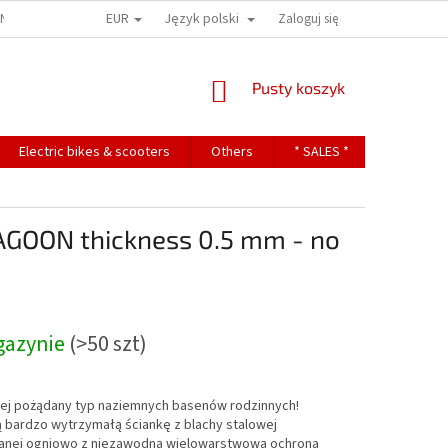
EUR
Język polski
ONS
TERMS OF PERSONAL DATA PROTECTION
Zaloguj się
KOSZYK
Pusty koszyk
Electric bikes & scooters
Others
* SALES *
Contact
LAGOON thickness 0.5 mm - no
gazynie
(>50 szt)
iej pożądany typ naziemnych basenów rodzinnych!
ą bardzo wytrzymałą ściankę z blachy stalowej
nej ogniowo z niezawodną wielowarstwową ochroną