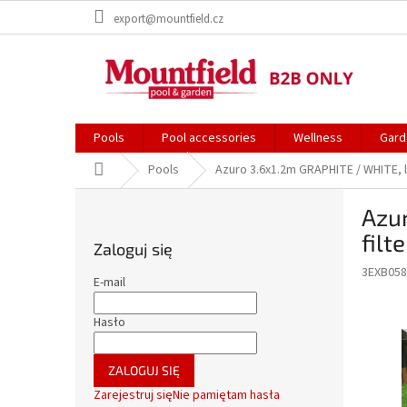
Przejść
export@mountfield.cz
do
treści
Pools
Pool accessories
Wellness
Gard
Home
Pools
Azuro 3.6x1.2m GRAPHITE / WHITE, li
P
Azu
a
s
filt
Zaloguj się
e
3EXB058
k
E-mail
b
o
Hasło
c
z
ZALOGUJ SIĘ
n
Zarejestruj się
Nie pamiętam hasła
y