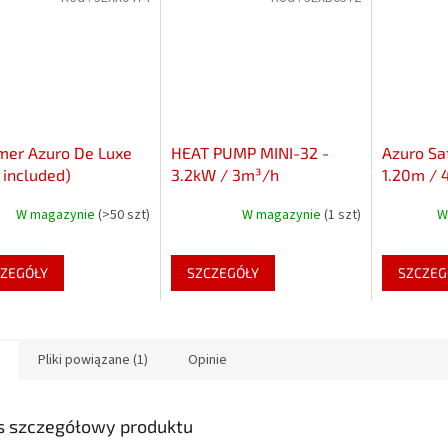
mer Azuro De Luxe
HEAT PUMP MINI-32 -
Azuro Sa
t included)
3.2kW / 3m³/h
1.20m / 4
up to 1.2
W magazynie
(>50 szt)
W magazynie
(1 szt)
W
ZEGÓŁY
SZCZEGÓŁY
SZCZEG
Pliki powiązane (1)
Opinie
s szczegółowy produktu