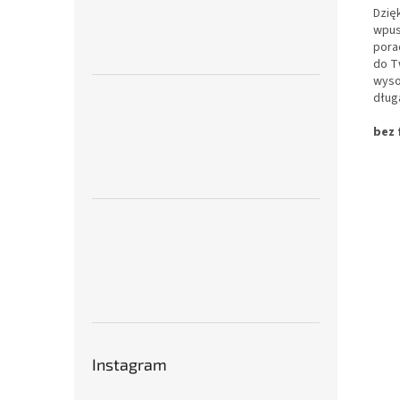
Dzię
wpus
pora
do T
wyso
dług
bez 
Instagram