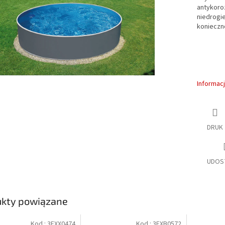
antykoroz
niedrogie
konieczn
Informac
DRUK
UDOS
ukty powiązane
Kod :
3EXX0474
Kod :
3EXB0572