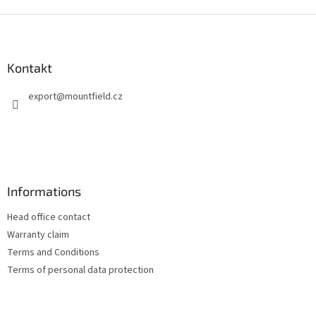
S
t
o
p
Kontakt
k
export
@
mountfield.cz
a
Informations
Head office contact
Warranty claim
Terms and Conditions
Terms of personal data protection