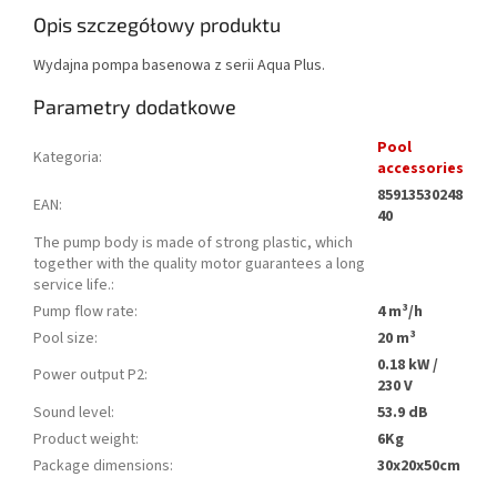
Opis szczegółowy produktu
Wydajna pompa basenowa z serii Aqua Plus.
Parametry dodatkowe
Pool
Kategoria
:
accessories
85913530248
EAN
:
40
The pump body is made of strong plastic, which
together with the quality motor guarantees a long
service life.
:
Pump flow rate
:
4 m³/h
Pool size
:
20 m³
0.18 kW /
Power output P2
:
230 V
Sound level
:
53.9 dB
Product weight
:
6Kg
Package dimensions
:
30x20x50cm