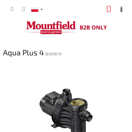
Przejść
KOSZY
do
treści
Aqua Plus 4
3EXX0579