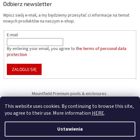
Odbierz newsletter
Wpisz swój e-mail, a my będziemy przesyłać ci informacje na temat
nowych produktów na naszym e-shop.
E-mail
By entering your email, you agree to
the terms of personal data
protection
ZALOGUJ SIĘ
Mountfield Premium pools & enclosures
Pool enclosure configurator
This website uses cookies. By continuing to browse this site,
you agree to their use. More information
HERE
.
Ustawienia
Opracował Shoptet