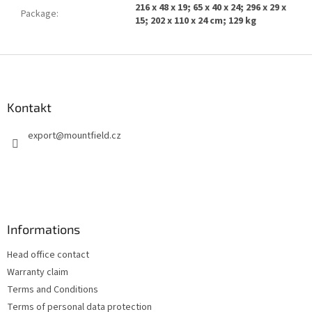
216 x 48 x 19; 65 x 40 x 24; 296 x 29 x
Package
:
15; 202 x 110 x 24 cm; 129 kg
S
t
o
p
Kontakt
k
export
@
mountfield.cz
a
Informations
Head office contact
Warranty claim
Terms and Conditions
Terms of personal data protection